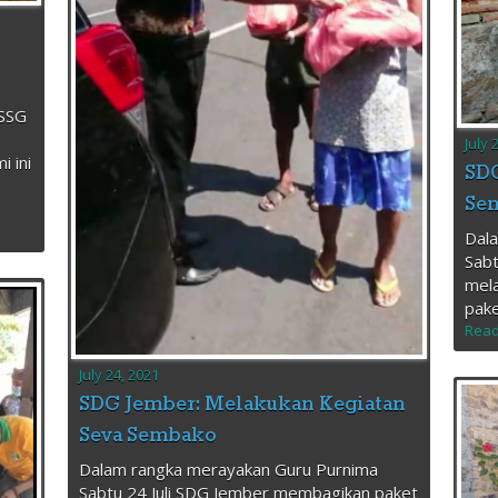
 SSG
July 
 ini
SDG
Se
Dal
Sabt
mel
pak
Read
July 24, 2021
SDG Jember: Melakukan Kegiatan
Seva Sembako
Dalam rangka merayakan Guru Purnima
Sabtu 24 Juli SDG Jember membagikan paket