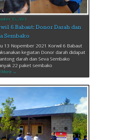
mber 15, 2021
wil 6 Babaut: Donor Darah dan
va Sembako
tu 13 Nopember 2021 Korwil 6 Babaut
ksanakan kegiatan Donor darah didapat
kantong darah dan Seva Sembako
anyak 22 paket sembako
 More →