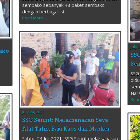
sembako sebanyak 48 paket sembako
dengan berbagai isi.
Read More →
July 
bako
SSG
Sem
SSG 
didu
semb
Nara
Read
July 24, 2021
SSG Seririt: Melaksanakan Seva
Alat Tulis, Baju Kaos dan Masker
Sabtu, 24 Juli 2021, SSG Seririt melaksanakan