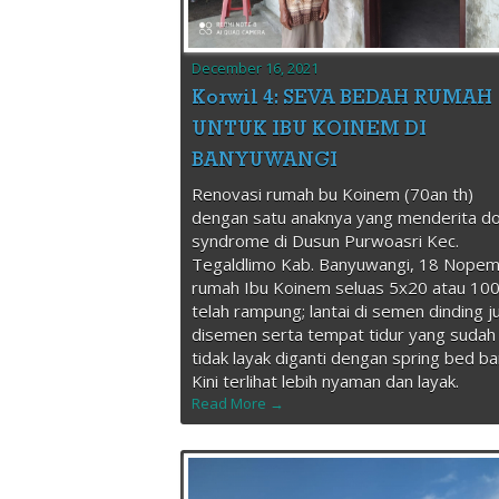
December 16, 2021
Korwil 4: SEVA BEDAH RUMAH
UNTUK IBU KOINEM DI
BANYUWANGI
Renovasi rumah bu Koinem (70an th)
dengan satu anaknya yang menderita d
syndrome di Dusun Purwoasri Kec.
Tegaldlimo Kab. Banyuwangi, 18 Nope
rumah Ibu Koinem seluas 5x20 atau 10
telah rampung; lantai di semen dinding j
disemen serta tempat tidur yang sudah
tidak layak diganti dengan spring bed ba
Kini terlihat lebih nyaman dan layak.
Read More →