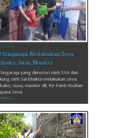
24, 2021
 Singaraja: Melakukan Seva
bako, Susu, Masker
Singaraja yang dimotori oleh SYA dan
kung oleh Sai bhakta melakukan seva
ako, susu, masker dll. Ke Panti Asuhan
yana Seva.
 More →