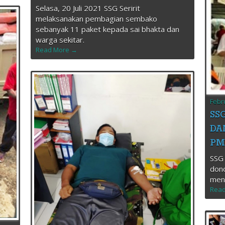
Selasa, 20 Juli 2021 SSG Seririt
melaksanakan pembagian sembako
sebanyak 11 paket kepada sai bhakta dan
warga sekitar.
Read More →
Febr
SS
DA
PM
SSG
dono
men
Read