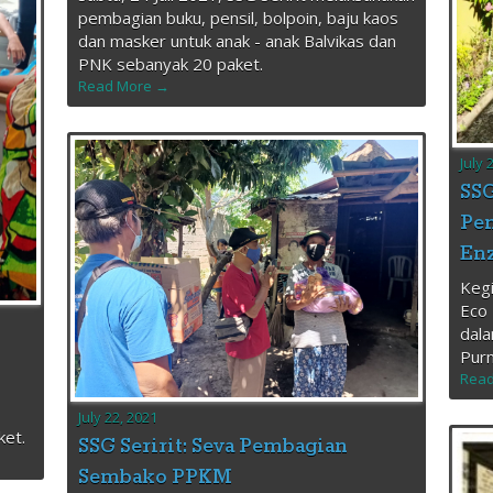
pembagian buku, pensil, bolpoin, baju kaos
dan masker untuk anak - anak Balvikas dan
PNK sebanyak 20 paket.
Read More →
July 
SSG
Pe
En
Keg
Eco 
dala
Purn
Read
July 22, 2021
ket.
SSG Seririt: Seva Pembagian
Sembako PPKM