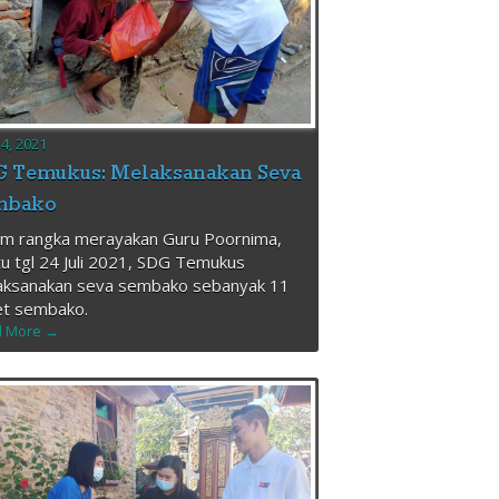
24, 2021
 Temukus: Melaksanakan Seva
mbako
am rangka merayakan Guru Poornima,
u tgl 24 Juli 2021, SDG Temukus
aksanakan seva sembako sebanyak 11
et sembako.
 More →