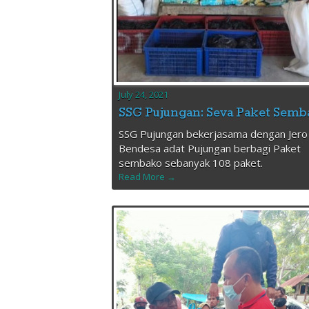
July 24, 2021
SSG Pujungan: Seva Paket Sem
SSG Pujungan bekerjasama dengan Jero
Bendesa adat Pujungan berbagi Paket
sembako sebanyak 108 paket.
Read More →