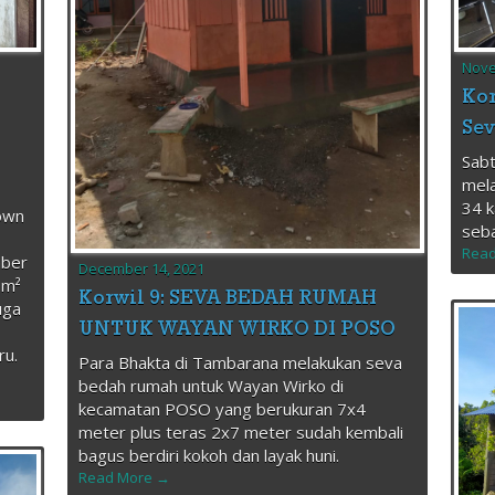
Nove
Kor
Se
Sab
mela
34 
own
seb
Read
mber
December 14, 2021
0m²
Korwil 9: SEVA BEDAH RUMAH
uga
UNTUK WAYAN WIRKO DI POSO
ru.
Para Bhakta di Tambarana melakukan seva
bedah rumah untuk Wayan Wirko di
kecamatan POSO yang berukuran 7x4
meter plus teras 2x7 meter sudah kembali
bagus berdiri kokoh dan layak huni.
Read More →