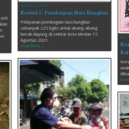
August 15, 2021
k
Korwil 1 : Pembagian Nasi Bungkus
rash
Pelayanan pembagian nasi bungkus
akan
sebanyak 225 bgks untuk abang-abang
n
becak dayung di sekitar kota Medan 15
ber
July 
Agustus 2021.
Kor
Read More →
Kab
Korw
anak
Blit
Read