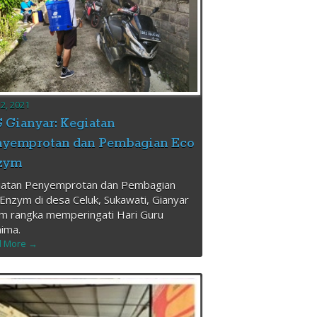
22, 2021
 Gianyar: Kegiatan
nyemprotan dan Pembagian Eco
zym
iatan Penyemprotan dan Pembagian
Enzym di desa Celuk, Sukawati, Gianyar
m rangka memperingati Hari Guru
ima.
 More →