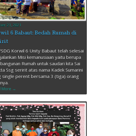
ber 21, 2021
wil 6 Babaut: Bedah Rumah di
irit
SDG Korwil 6 Unity Babaut telah selesai
alankan Misi kemanusiaan yaitu berupa
angunan Rumah untuk saudari kita Sai
ta Ssg seririt atas nama Kadek Sumarini
 single perent bersama 3 (tiga) orang
nya.
 More →