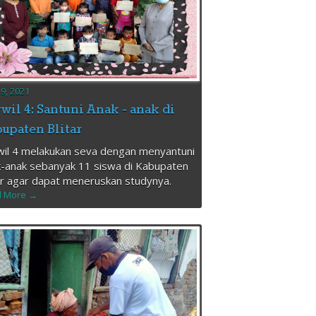
29, 2021
wil 4: Santuni Anak - anak di
upaten Blitar
il 4 melakukan seva dengan menyantuni
-anak sebanyak 11 siswa di Kabupaten
ar agar dapat meneruskan studynya.
 More →