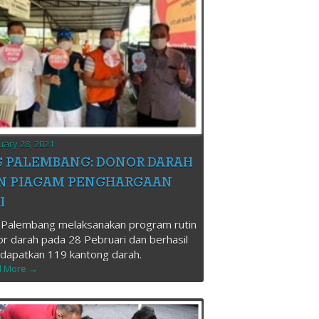
uary 28, 2021
G PALEMBANG: DONOR DARAH
N PIAGAM PENGHARGAAN
I
 Palembang melaksanakan program rutin
r darah pada 28 Pebruari dan berhasil
dapatkan 119 kantong darah.
 More →