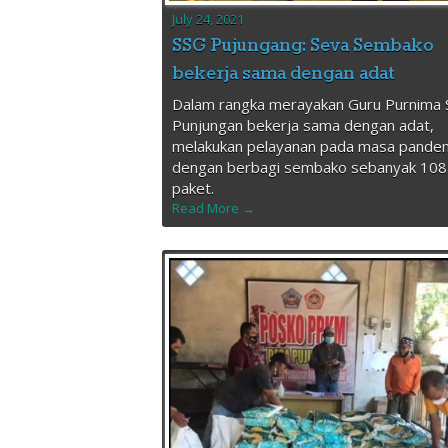
July 24, 2021
SSG Pujungang: Seva Sembako
bekerja sama dengan adat
Dalam rangka merayakan Guru Purnima
Punjungan bekerja sama dengan adat,
melakukan pelayanan pada masa pandemi
dengan berbagi sembako sebanyak 108
paket.
Read More →