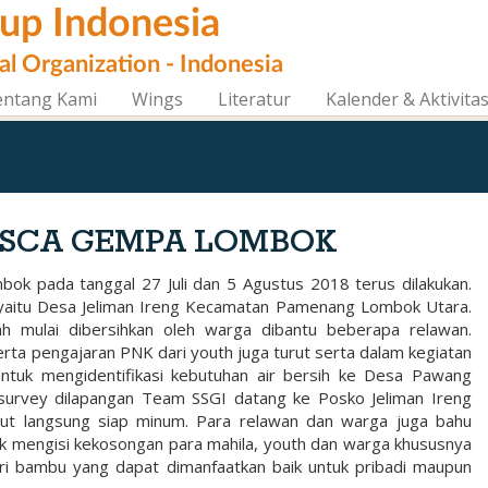
oup Indonesia
al Organization - Indonesia
entang Kami
Wings
Literatur
Kalender & Aktivita
PASCA GEMPA LOMBOK
 pada tanggal 27 Juli dan 5 Agustus 2018 terus dilakukan.
yaitu Desa Jeliman Ireng Kecamatan Pamenang Lombok Utara.
h mulai dibersihkan oleh warga dibantu beberapa relawan.
rta pengajaran PNK dari youth juga turut serta dalam kegiatan
untuk mengidentifikasi kebutuhan air bersih ke Desa Pawang
urvey dilapangan Team SSGI datang ke Posko Jeliman Ireng
ut langsung siap minum. Para relawan dan warga juga bahu
k mengisi kekosongan para mahila, youth dan warga khususnya
ri bambu yang dapat dimanfaatkan baik untuk pribadi maupun