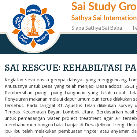
Skip
Sai Study Gr
to
main
Sathya Sai Internation
content
Siapa Sathya Sai Baba
T
SAI RESCUE: REHABILTASI 
Kegiatan seva pasca gempa dahsyat yang mengguncang Lombok
Khususnya untuk Desa yang telah menjadi Desa adopsi SSGI 
Pembersihan puing- puing bangunan yang telah roboh tela
Penyaluran makanan melalui dapur umum pun terus dilakukan se
tersebut. Pada tanggal 31 Agustus telah dilakukan survey 
Timpas Kecamatan Bayan Lombok Utara. Berdasarkan hasil s
untuk pemasangan water project treatment agar air terseb
membahu membangun balai banjar di Desa Jeliman Ireng. Untu
ibu- ibu telah melakukan pembuatan “ingke” atau anyaman da