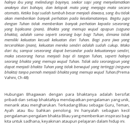
halnya ibu yang melindungi bayinya, seekor sapi yang menyelamatkan
anaknya dari bahaya, dan kelopak mata yang menjaga mata secara
otomatis. Ketika bayi sudah tumbuh besar menjadi dewasa, sang ibu tidak
akan memberikan banyak perhatian pada keselamatannya. Begitu juga
dengan Tuhan tidak memberikan banyak perhatian kepada seseorang
yang bijaksana (jnani). Bhakta yang memuja wujud apapun (saguna
bhakta), adalah sama seperti seorang bayi bagi Tuhan, dimana tidak
memiliki kekuatan kecuali kekuatan dari Tuhan. Bagi para jiwa yang
tercerahkan (jnani), kekuatan mereka sendiri adalah sudah cukup. Maka
dari itu, sampai seseorang dapat bersandar pada kekuatannya sendiri,
maka seseorang harus menjadi bayi di tangan Tuhan, seperti halnya
seorang bhakta yang memuja wujud Tuhan. Tidak ada seorangpun yang
dapat menjadi bhakta Tuhan yang tidak berwujud yang tertinggi (nirguna
bhakta) tanpa pernah menjadi bhakta yang memuja wujud Tuhan.
(Prema
Vahini, Ch 48)
Hubungan Bhagawan dengan para bhaktanya adalah bersifat
pribadi dan setiap bhaktaNya mendapatkan pengalaman yang unik,
menarik atau mengharukan. Terkadang Bliau sebagai Guru, Teman,
Ayah atau Ibu bahkan penolong. Ini hanyalah sebagian kecil
pengalaman-pengalam bhakta Bliau yang memberikan inspirasi bagi
kita untuk sadhana, keyakinan ataupun pelajaran dalam hidup ini.