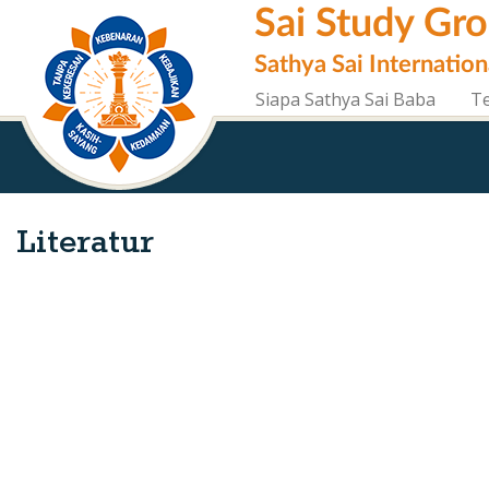
Skip
Sai Study Gr
to
main
Sathya Sai Internation
content
Siapa Sathya Sai Baba
T
Literatur