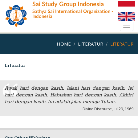
Skip
Sai Study Group Indonesia
to
Sathya Sai International Organization -
main
Indonesia
content
Toggl
navig
HOME
LITERATUR
LITERATUR
Literatur
Awali hari dengan kasih. Jalani hari dengan kasih. Isi
hari dengan kasih. Habiskan hari dengan kasih. Akhiri
hari dengan kasih. Ini adalah jalan menuju Tuhan.
Divine Discourse, Jul 29, 1969