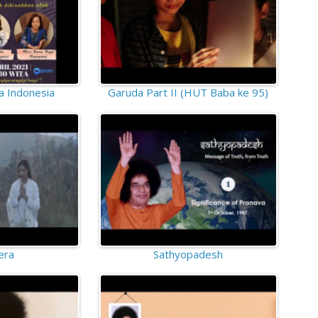
a Indonesia
Garuda Part II (HUT Baba ke 95)
era
Sathyopadesh