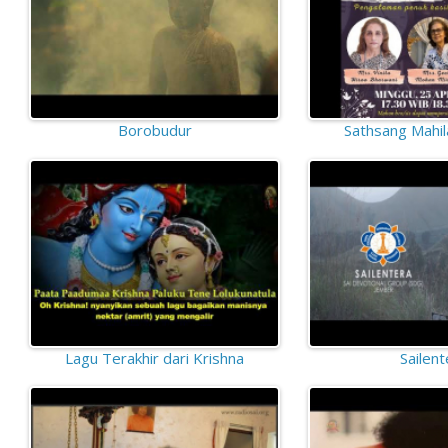
Borobudur
Sathsang Mahil
Lagu Terakhir dari Krishna
Sailent