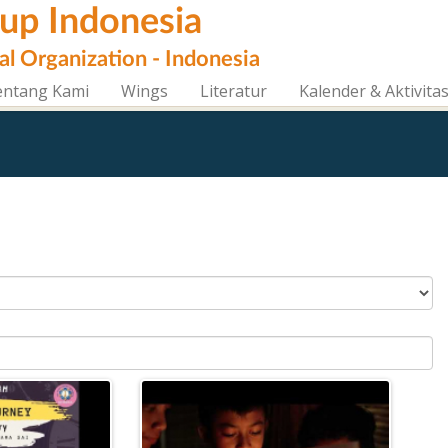
oup Indonesia
al Organization - Indonesia
entang Kami
Wings
Literatur
Kalender & Aktivita