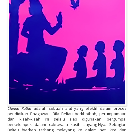
Chinna Katha
adalah sebuah alat yang efektif dalam proses
pendidikan Bhagawan. Bila Beliau berkhotbah, perumpamaan
dan kisah-kisah ini selalu siap digunakan, bergumpal
berkelompok dalam cakrawala kasih sayang-Nya. Sebagian
Beliau biarkan terbang melayang ke dalam hati kita dan