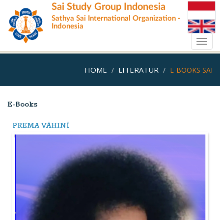
Skip
Sai Study Group Indonesia
to
Sathya Sai International Organization -
main
Indonesia
content
Toggl
navig
HOME
LITERATUR
E-BOOKS SAI
E-Books
PREMA VĀHINĪ