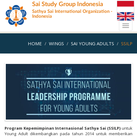
Skip
Sai Study Group Indonesia
to
Sathya Sai International Organization -
main
Indonesia
content
Toggl
navig
HOME
WINGS
SAI YOUNG ADULTS
SSILP
Program Kepemimpinan Internasional Sathya Sai (SSILP)
untuk
Young Adult dikembangkan pada tahun 2014 untuk memberikan