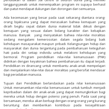
pendidikan di dalam Sai centre di seluruh dunia yang memiliki
tanggung-jawab untuk menempatkan program ini supaya berhasil
dan patut mendapat dukungan dan dorongan dari semuanya.
Ada kecemasan yang besar pada saat sekarang diantara orang-
orang bijaksana yang dapat merasakan bahwa kemajuan yang
diraih begitu cepat dalam dunia material tidak diikuti dengan
kemajuan yang sesuai dalam bidang karakter dan kebajikan
manusia. Banyak yang menyatakan bahwa nilai-nilai moralitas
sedang mengalami kemerosotan dalam segala bidang baik
kehidupan masayarakat maupun pribadi. Kelangsungan hidup dari
masyarakat dan dunia tergantung pada pembaharuan keteguhan
hati pada diri setiap individu untuk melakoni kehidupan yang
bermoral. Program pendidikan nilai-nilai kemanusiaan (PNK)
didirikan dengan keyakinan bahwa pembaharuan itu dapat terjadi.
Pendidikan ini dirancang untuk membantu anak-anak mempelajari
dan menjalankan nilai-nilai dasar moralitas yang bersifat mendasar
bagi peradaban manusia.
Tujuan dari Pendidikan berlandaskan pada nilai kemanusiaan
Untuk menanamkan nilai-nilai kemanusiaan untuk tumbuh menjadi
kepribadian dalam diri anak-anak yang dapat memungkinkan bagi
mereka untuk hidup dengan potensi yang penuh. Pada saat yang
bersamaan, mereka akan berbagi dengan orang-orang yang kurang
beruntung dan memberikan kontribusi pada kesejahtraan