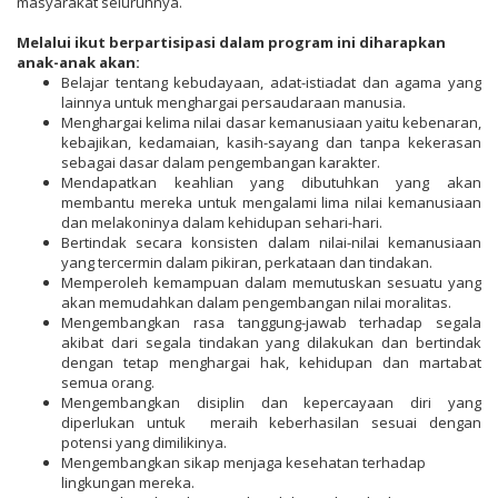
masyarakat seluruhnya.
Melalui ikut berpartisipasi dalam program ini diharapkan
anak-anak akan:
Belajar tentang kebudayaan, adat-istiadat dan agama yang
lainnya untuk menghargai persaudaraan manusia.
Menghargai kelima nilai dasar kemanusiaan yaitu kebenaran,
kebajikan, kedamaian, kasih-sayang dan tanpa kekerasan
sebagai dasar dalam pengembangan karakter.
Mendapatkan keahlian yang dibutuhkan yang akan
membantu mereka untuk mengalami lima nilai kemanusiaan
dan melakoninya dalam kehidupan sehari-hari.
Bertindak secara konsisten dalam nilai-nilai kemanusiaan
yang tercermin dalam pikiran, perkataan dan tindakan.
Memperoleh kemampuan dalam memutuskan sesuatu yang
akan memudahkan dalam pengembangan nilai moralitas.
Mengembangkan rasa tanggung-jawab terhadap segala
akibat dari segala tindakan yang dilakukan dan bertindak
dengan tetap menghargai hak, kehidupan dan martabat
semua orang.
Mengembangkan disiplin dan kepercayaan diri yang
diperlukan untuk meraih keberhasilan sesuai dengan
potensi yang dimilikinya.
Mengembangkan sikap menjaga kesehatan terhadap
lingkungan mereka.