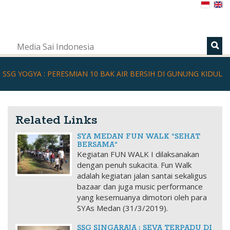
s
Media Sai Indonesia
SSG YOGYA : PERESMIAN 10 BAK AIR BERSIH DI GUNUNG KIDUL
Related Links
SYA MEDAN FUN WALK “SEHAT
BERSAMA“
Kegiatan FUN WALK I dilaksanakan
dengan penuh sukacita. Fun Walk
adalah kegiatan jalan santai sekaligus
bazaar dan juga music performance
yang kesemuanya dimotori oleh para
SYAs Medan (31/3/2019).
SSG SINGARAJA : SEVA TERPADU DI