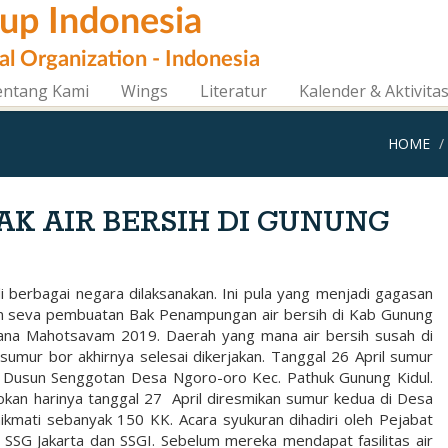
oup Indonesia
al Organization - Indonesia
entang Kami
Wings
Literatur
Kalender & Aktivita
HOME
BAK AIR BERSIH DI GUNUNG
i berbagai negara dilaksanakan. Ini pula yang menjadi gagasan
an seva pembuatan Bak Penampungan air bersih di Kab Gunung
a Mahotsavam 2019. Daerah yang mana air bersih susah di
sumur bor akhirnya selesai dikerjakan. Tanggal 26 April sumur
 Dusun Senggotan Desa Ngoro-oro Kec. Pathuk Gunung Kidul.
kan harinya tanggal 27 April diresmikan sumur kedua di Desa
mati sebanyak 150 KK. Acara syukuran dihadiri oleh Pejabat
SSG Jakarta dan SSGI. Sebelum mereka mendapat fasilitas air