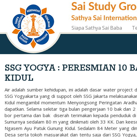
Skip
Sai Study Gr
to
main
Sathya Sai Internation
content
Siapa Sathya Sai Baba
T
SSG YOGYA : PERESMIAN 10 
KIDUL
Air adalah sumber kehidupan, ini adalah dasar water project d
SSG Yogyakarta yang di suppot oleh SSG Jakarta melaksanak
Kidul mengambil momentum Menyongsong Peringatan Aradhan
dapatkan. Selama sekitar tiga bulan pengerjaan 10 bak dan 2 
bor pertama dan bak diserah terimakan kepada penduduk di
Sumurnya sedalam 80 m yang dinikmati oleh 33 KK. Dan keeso
Ngasem Ayu Patuk Gunung Kidul. Sedalam 84 Meter yang dinik
Desa serta tokoh masyarakat dan tentu saja dari SSG Yogya, 