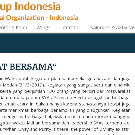
oup Indonesia
al Organization - Indonesia
entang Kami
Wings
Literatur
Kalender & Aktivita
AT BERSAMA“
 Walk adalah kegiatan jalan santai sekaligus bazaar dan juga
 Medan (31/3/2019). Kegiatan yang sangat seru dan dinamik,
serta yang berjumlah 130 orang yang terdiri dari masyarakat
dan tentu saja para SYAs. Semua peserta disuguhkan berbagai
nikmati acara ini bukan hanya karena stan-stannya tetapi juga
erta menikmati berbagai penampilan yang disuguhkan. Kegiatan
u mengurus berbagai hal, walau masih muda mereka sanggup
gatur waktu, latihan bersama dan leadership SYAs terbentuk di
 “When Unity and Purity is there, the power of Divinity exists”.