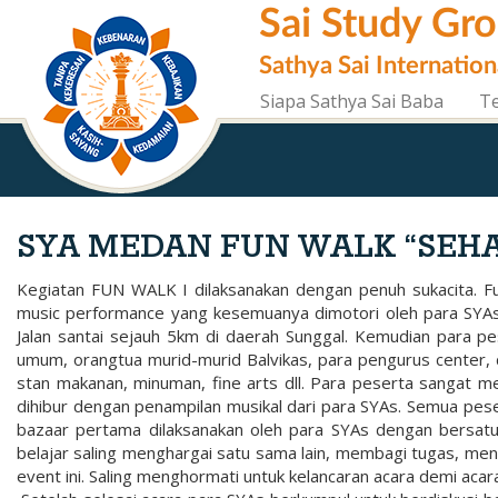
Skip
Sai Study Gr
to
main
Sathya Sai Internation
content
Siapa Sathya Sai Baba
T
SYA MEDAN FUN WALK “SEH
Kegiatan FUN WALK I dilaksanakan dengan penuh sukacita. Fun
music performance yang kesemuanya dimotori oleh para SYAs
Jalan santai sejauh 5km di daerah Sunggal. Kemudian para pe
umum, orangtua murid-murid Balvikas, para pengurus center, 
stan makanan, minuman, fine arts dll. Para peserta sangat me
dihibur dengan penampilan musikal dari para SYAs. Semua pes
bazaar pertama dilaksanakan oleh para SYAs dengan bersat
belajar saling menghargai satu sama lain, membagi tugas, men
event ini. Saling menghormati untuk kelancaran acara demi acara.