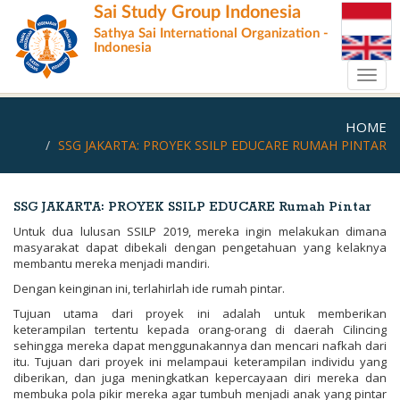
Skip
Sai Study Group Indonesia
to
Sathya Sai International Organization -
main
Indonesia
content
Toggl
navig
HOME
SSG JAKARTA: PROYEK SSILP EDUCARE RUMAH PINTAR
SSG JAKARTA: PROYEK SSILP EDUCARE Rumah Pintar
Untuk dua lulusan SSILP 2019, mereka ingin melakukan dimana
masyarakat dapat dibekali dengan pengetahuan yang kelaknya
membantu mereka menjadi mandiri.
Dengan keinginan ini, terlahirlah ide rumah pintar.
Tujuan utama dari proyek ini adalah untuk memberikan
keterampilan tertentu kepada orang-orang di daerah Cilincing
sehingga mereka dapat menggunakannya dan mencari nafkah dari
itu. Tujuan dari proyek ini melampaui keterampilan individu yang
diberikan, dan juga meningkatkan kepercayaan diri mereka dan
membuka pola pikir mereka agar tumbuh menjadi anak yang pintar