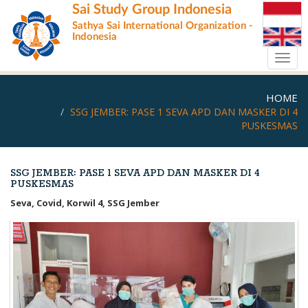
Skip
Sai Study Group Indonesia
to
Sathya Sai International Organization -
main
Indonesia
content
Toggl
navig
HOME
SSG JEMBER: PASE 1 SEVA APD DAN MASKER DI 4
PUSKESMAS
SSG JEMBER: PASE 1 SEVA APD DAN MASKER DI 4
PUSKESMAS
Seva, Covid, Korwil 4, SSG Jember