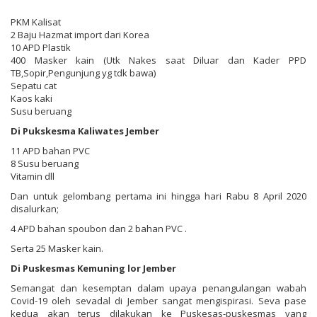
PKM Kalisat
2 Baju Hazmat import dari Korea
10 APD Plastik
400 Masker kain (Utk Nakes saat Diluar dan Kader PPD
TB,Sopir,Pengunjung yg tdk bawa)
Sepatu cat
Kaos kaki
Susu beruang
Di Pukskesma Kaliwates Jember
11 APD bahan PVC
8 Susu beruang
Vitamin dll
Dan untuk gelombang pertama ini hingga hari Rabu 8 April 2020
disalurkan;
4 APD bahan spoubon dan 2 bahan PVC .
Serta 25 Masker kain.
Di Puskesmas Kemuning lor Jember
Semangat dan kesemptan dalam upaya penangulangan wabah
Covid-19 oleh sevadal di Jember sangat mengispirasi. Seva pase
kedua akan terus dilakukan ke Puskesas-puskesmas yang