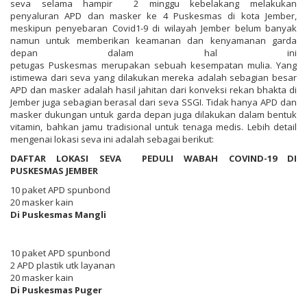
seva selama hampir 2 minggu kebelakang melakukan
penyaluran APD dan masker ke 4 Puskesmas di kota Jember,
meskipun penyebaran Covid1-9 di wilayah Jember belum banyak
namun untuk memberikan keamanan dan kenyamanan garda
depan dalam hal ini
petugas Puskesmas merupakan sebuah kesempatan mulia. Yang
istimewa dari seva yang dilakukan mereka adalah sebagian besar
APD dan masker adalah hasil jahitan dari konveksi rekan bhakta di
Jember juga sebagian berasal dari seva SSGI. Tidak hanya APD dan
masker dukungan untuk garda depan juga dilakukan dalam bentuk
vitamin, bahkan jamu tradisional untuk tenaga medis. Lebih detail
mengenai lokasi seva ini adalah sebagai berikut:
DAFTAR LOKASI SEVA PEDULI WABAH COVIND-19 DI
PUSKESMAS JEMBER
10 paket APD spunbond
20 masker kain
Di Puskesmas Mangli
10 paket APD spunbond
2 APD plastik utk layanan
20 masker kain
Di Puskesmas Puger