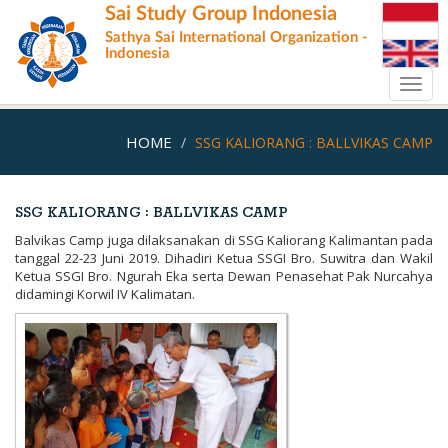
Skip
Sai Study Group Indonesia
to
Sathya Sai International Organization -
main
Indonesia
content
Toggl
navig
HOME
SSG KALIORANG : BALLVIKAS CAMP
SSG KALIORANG : BALLVIKAS CAMP
Balvikas Camp juga dilaksanakan di SSG Kaliorang Kalimantan pada
tanggal 22-23 Juni 2019. Dihadiri Ketua SSGI Bro. Suwitra dan Wakil
Ketua SSGI Bro. Ngurah Eka serta Dewan Penasehat Pak Nurcahya
didamingi Korwil IV Kalimatan.