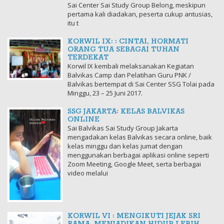
Sai Center Sai Study Group Belong, meskipun
pertama kali diadakan, peserta cukup antusias,
itu t
KORWIL IX: : CINTAI, HORMATI
ORANG TUA SEBAGAI TUHAN
TERDEKAT
Korwil IX kembali melaksanakan Kegiatan
Balvikas Camp dan Pelatihan Guru PNK /
Balvikas bertempat di Sai Center SSG Tolai pada
Minggu, 23 – 25 Juni 2017.
SSG JAKARTA: KELAS BALVIKAS
ONLINE
Sai Balvikas Sai Study Group Jakarta
mengadakan kelas Balvikas secara online, baik
kelas minggu dan kelas jumat dengan
menggunakan berbagai aplikasi online seperti
Zoom Meeting, Google Meet, serta berbagai
video melalui
KORWIL VI : MENGIKUTI JEJAK SRI
RAMA, MENJADIKAN HIDUP LEBIH