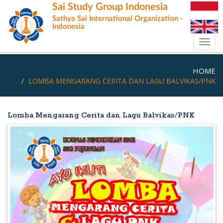
Skip
Sai Study Group Indonesia
to
Sathya Sai International Organization -
main
Indonesia
content
Toggl
navig
HOME
LOMBA MENGARANG CERITA DAN LAGU BALVIKAS/PNK
Lomba Mengarang Cerita dan Lagu Balvikas/PNK