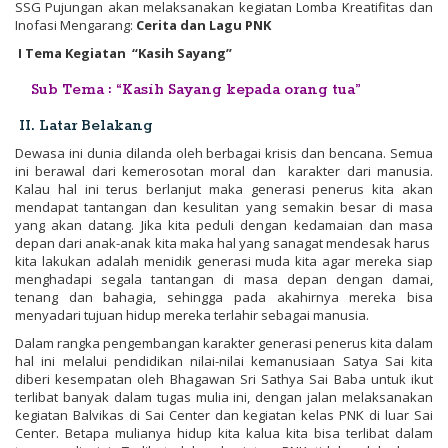
SSG Pujungan akan melaksanakan kegiatan Lomba Kreatifitas dan
Inofasi Mengarang:
Cerita dan Lagu PNK
I Tema Kegiatan “Kasih Sayang”
Sub Tema : “Kasih Sayang kepada orang tua”
II. Latar Belakang
Dewasa ini dunia dilanda oleh berbagai krisis dan bencana. Semua
ini berawal dari kemerosotan moral dan karakter dari manusia.
Kalau hal ini terus berlanjut maka generasi penerus kita akan
mendapat tantangan dan kesulitan yang semakin besar di masa
yang akan datang. Jika kita peduli dengan kedamaian dan masa
depan dari anak-anak kita maka hal yang sanagat mendesak harus
kita lakukan adalah menidik generasi muda kita agar mereka siap
menghadapi segala tantangan di masa depan dengan damai,
tenang dan bahagia, sehingga pada akahirnya mereka bisa
menyadari tujuan hidup mereka terlahir sebagai manusia.
Dalam rangka pengembangan karakter generasi penerus kita dalam
hal ini melalui pendidikan nilai-nilai kemanusiaan Satya Sai kita
diberi kesempatan oleh Bhagawan Sri Sathya Sai Baba untuk ikut
terlibat banyak dalam tugas mulia ini, dengan jalan melaksanakan
kegiatan Balvikas di Sai Center dan kegiatan kelas PNK di luar Sai
Center. Betapa mulianya hidup kita kalua kita bisa terlibat dalam