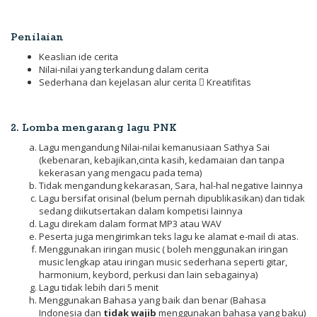
Penilaian
Keaslian ide cerita
Nilai-nilai yang terkandung dalam cerita
Sederhana dan kejelasan alur cerita  Kreatifitas
2. Lomba mengarang lagu PNK
Lagu mengandung Nilai-nilai kemanusiaan Sathya Sai
(kebenaran, kebajikan,cinta kasih, kedamaian dan tanpa
kekerasan yang mengacu pada tema)
Tidak mengandung kekarasan, Sara, hal-hal negative lainnya
Lagu bersifat orisinal (belum pernah dipublikasikan) dan tidak
sedang diikutsertakan dalam kompetisi lainnya
Lagu direkam dalam format MP3 atau WAV
Peserta juga mengirimkan teks lagu ke alamat e-mail di atas.
Menggunakan iringan music ( boleh menggunakan iringan
music lengkap atau iringan music sederhana seperti gitar,
harmonium, keybord, perkusi dan lain sebagainya)
Lagu tidak lebih dari 5 menit
Menggunakan Bahasa yang baik dan benar (Bahasa
Indonesia dan
tidak wajib
menggunakan bahasa yang baku)