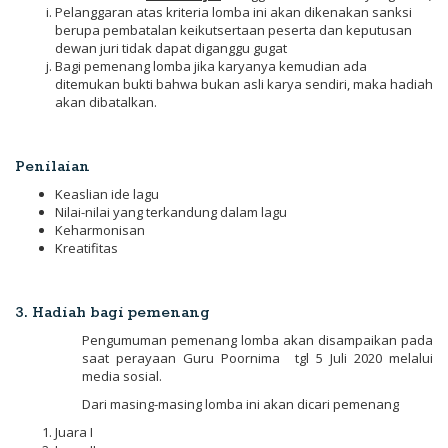
Pelanggaran atas kriteria lomba ini akan dikenakan sanksi
berupa pembatalan keikutsertaan peserta dan keputusan
dewan juri tidak dapat diganggu gugat
Bagi pemenang lomba jika karyanya kemudian ada
ditemukan bukti bahwa bukan asli karya sendiri, maka hadiah
akan dibatalkan.
Penilaian
Keaslian ide lagu
Nilai-nilai yang terkandung dalam lagu
Keharmonisan
Kreatifitas
3. Hadiah bagi pemenang
Pengumuman pemenang lomba akan disampaikan pada
saat perayaan Guru Poornima tgl 5 Juli 2020 melalui
media sosial.
Dari masing-masing lomba ini akan dicari pemenang
Juara I