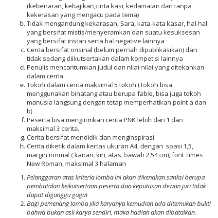
(kebenaran, kebajikan,cinta kasi, kedamaian dan tanpa
kekerasan yang mengacu pada tema)
Tidak mengandung kekarasan, Sara, kata-kata kasar, hal-hal
yang bersifat mistis/menyeramkan dan suatu kesuksesan
yang bersifat instan serta hal negative lainnya
Cerita bersifat orisinal (belum pernah dipublikasikan) dan
tidak sedang diikutsertakan dalam kompetisi lainnya
Penulis mencantumkan judul dan nilai-nilai yang ditekankan
dalam cerita
Tokoh dalam cerita maksimal 5 tokoh (Tokoh bisa
menggunakan binatang atau berupa fable, bisa juga tokoh
manusia langsung dengan tetap memperhatikan point a dan
b)
Peserta bisa mengirimkan cerita PNK lebih dari 1 dan
maksimal 3 cerita.
Cerita bersifat mendidik dan menginspirasi
Cerita diketik dalam kertas ukuran A4, dengan spasi 1,5,
margin normal ( kanan, kiri, atas, bawah 2,54 cm), font Times
New Roman, maksimal 3 halaman
Pelanggaran atas kriteria lomba ini akan dikenakan sanksi berupa
pembatalan keikutsertaan peserta dan keputusan dewan juri tidak
dapat diganggu gugat
Bagi pemenang lomba jika karyanya kemudian ada ditemukan bukti
bahwa bukan asli karya sendiri, maka hadiah akan dibatalkan.