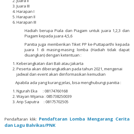
Juara II
Juara III
Harapan I
Harapan II
Harapan III
Hadiah berupa Piala dan Piagam untuk juara 1,2,3 dan
Piagam kepada juara 4,5,6
Panitia juga memberikan Tiket PP ke-Puttaparthi kepada
juara 1 di masing-masing lomba (Hadiah tidak dapat
diuangkan) dengan ketentuan :
Keberangkatan dari Bali atau Jakarta
Peserta akan diberangkatkan pada tahun 2021, mengenai
jadwal dan event akan diinformasikan kemudian
Apabila ada yang kurang jelas, bisa menghubungi panitia :
Ngurah Eka : 08174760168
Wayan Wijania : 085738250039
Arip Saputra : 08175702505
Pendaftaran
Lomba
Mengarang
Cerita
Pendaftaran
klik
:
dan
Lagu
Balvikas
/PNK