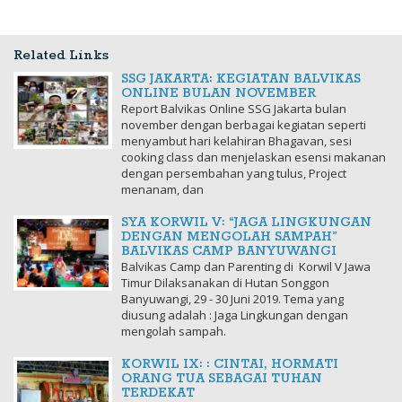
Related Links
SSG JAKARTA: KEGIATAN BALVIKAS
ONLINE BULAN NOVEMBER
Report Balvikas Online SSG Jakarta bulan
november dengan berbagai kegiatan seperti
menyambut hari kelahiran Bhagavan, sesi
cooking class dan menjelaskan esensi makanan
dengan persembahan yang tulus, Project
menanam, dan
SYA KORWIL V: “JAGA LINGKUNGAN
DENGAN MENGOLAH SAMPAH”
BALVIKAS CAMP BANYUWANGI
Balvikas Camp dan Parenting di Korwil V Jawa
Timur Dilaksanakan di Hutan Songgon
Banyuwangi, 29 - 30 Juni 2019. Tema yang
diusung adalah : Jaga Lingkungan dengan
mengolah sampah.
KORWIL IX: : CINTAI, HORMATI
ORANG TUA SEBAGAI TUHAN
TERDEKAT