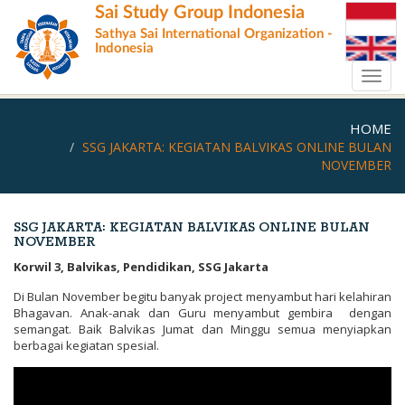
Skip
Sai Study Group Indonesia
to
Sathya Sai International Organization -
main
Indonesia
content
Toggl
navig
HOME
SSG JAKARTA: KEGIATAN BALVIKAS ONLINE BULAN
NOVEMBER
SSG JAKARTA: KEGIATAN BALVIKAS ONLINE BULAN
NOVEMBER
Korwil 3, Balvikas, Pendidikan, SSG Jakarta
Di Bulan November begitu banyak project menyambut hari kelahiran
Bhagavan. Anak-anak dan Guru menyambut gembira dengan
semangat. Baik Balvikas Jumat dan Minggu semua menyiapkan
berbagai kegiatan spesial.