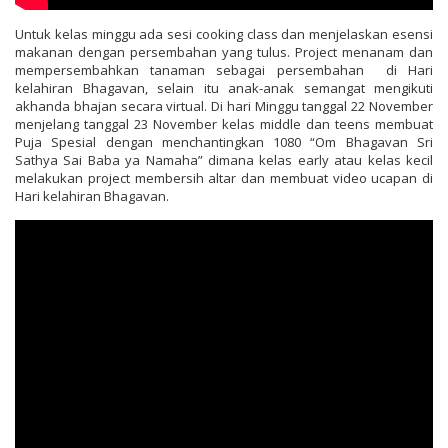
Untuk kelas minggu ada sesi cooking class dan menjelaskan esensi
makanan dengan persembahan yang tulus. Project menanam dan
mempersembahkan tanaman sebagai persembahan di Hari
kelahiran Bhagavan, selain itu anak-anak semangat mengikuti
akhanda bhajan secara virtual. Di hari Minggu tanggal 22 November
menjelang tanggal 23 November kelas middle dan teens membuat
Puja Spesial dengan menchantingkan 1080 “Om Bhagavan Sri
Sathya Sai Baba ya Namaha” dimana kelas early atau kelas kecil
melakukan project membersih altar dan membuat video ucapan di
Hari kelahiran Bhagavan.