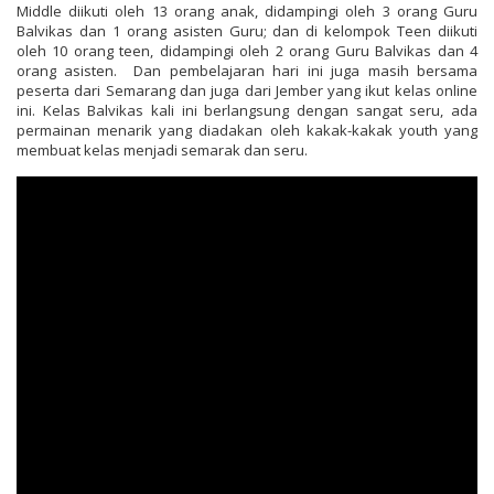
Middle diikuti oleh 13 orang anak, didampingi oleh 3 orang Guru
Balvikas dan 1 orang asisten Guru; dan di kelompok Teen diikuti
oleh 10 orang teen, didampingi oleh 2 orang Guru Balvikas dan 4
orang asisten. Dan pembelajaran hari ini juga masih bersama
peserta dari Semarang dan juga dari Jember yang ikut kelas online
ini. Kelas Balvikas kali ini berlangsung dengan sangat seru, ada
permainan menarik yang diadakan oleh kakak-kakak youth yang
membuat kelas menjadi semarak dan seru.