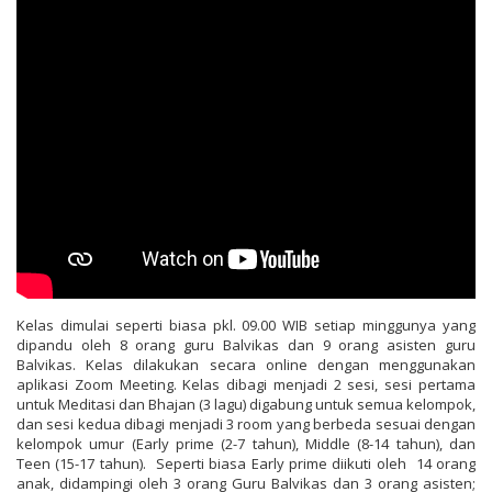
Kelas dimulai seperti biasa pkl. 09.00 WIB setiap minggunya yang
dipandu oleh 8 orang guru Balvikas dan 9 orang asisten guru
Balvikas. Kelas dilakukan secara online dengan menggunakan
aplikasi Zoom Meeting. Kelas dibagi menjadi 2 sesi, sesi pertama
untuk Meditasi dan Bhajan (3 lagu) digabung untuk semua kelompok,
dan sesi kedua dibagi menjadi 3 room yang berbeda sesuai dengan
kelompok umur (Early prime (2-7 tahun), Middle (8-14 tahun), dan
Teen (15-17 tahun). Seperti biasa Early prime diikuti oleh 14 orang
anak, didampingi oleh 3 orang Guru Balvikas dan 3 orang asisten;