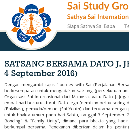
Skip
Sai Study Gr
to
main
Sathya Sai Internation
content
Siapa Sathya Sai Baba
T
SATSANG BERSAMA DATO J. J
4 September 2016)
Dengan mengambil tajuk "Journey with Sai (Perjalanan Bersa
berkesempatan untuk mengadakan satsang (persekutuan untu
Organisasi Sai Internasional dari Malaysia, yaitu Dato J. Jeg
empat hari berturut-turut, Dato Jega (demikian beliau sering 
(Balvikas), pemuda/pemudi (Sai Youth) dan terutama dengan
untuk bhakta umum pada hari Sabtu, tanggal 3 September 2
Bonding" & "Family Unity", dimana para bhakta yang hadi
berkumpul bersama. Penekanan diberikan dalam hal penting