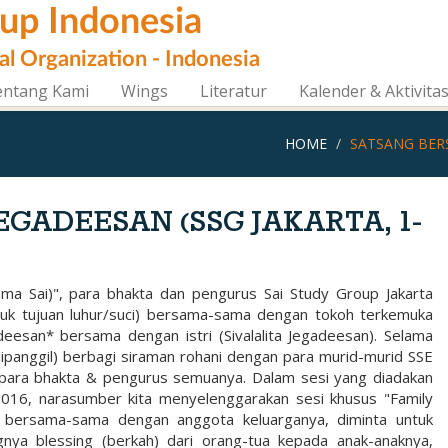
oup Indonesia
al Organization - Indonesia
entang Kami
Wings
Literatur
Kalender & Aktivita
HOME
SATSANG BERS
EGADEESAN (SSG JAKARTA, 1-
ma Sai)", para bhakta dan pengurus Sai Study Group Jakarta
k tujuan luhur/suci) bersama-sama dengan tokoh terkemuka
adeesan* bersama dengan istri (Sivalalita Jegadeesan). Selama
dipanggil) berbagi siraman rohani dengan para murid-murid SSE
 para bhakta & pengurus semuanya. Dalam sesi yang diadakan
016, narasumber kita menyelenggarakan sesi khusus "Family
r bersama-sama dengan anggota keluarganya, diminta untuk
nya blessing (berkah) dari orang-tua kepada anak-anaknya,