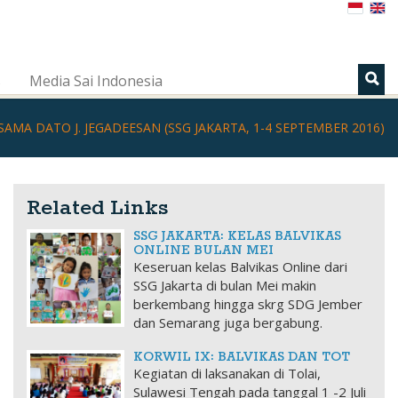
s
Media Sai Indonesia
AMA DATO J. JEGADEESAN (SSG JAKARTA, 1-4 SEPTEMBER 2016)
Related Links
SSG JAKARTA: KELAS BALVIKAS
ONLINE BULAN MEI
Keseruan kelas Balvikas Online dari
SSG Jakarta di bulan Mei makin
berkembang hingga skrg SDG Jember
dan Semarang juga bergabung.
KORWIL IX: BALVIKAS DAN TOT
Kegiatan di laksanakan di Tolai,
Sulawesi Tengah pada tanggal 1 -2 Juli