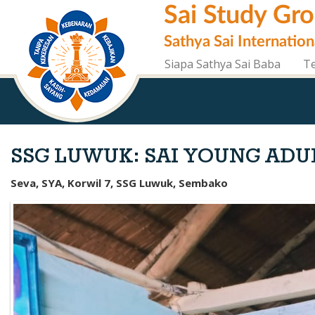
Skip
Sai Study Gr
to
main
Sathya Sai Internation
content
Siapa Sathya Sai Baba
T
SSG LUWUK: SAI YOUNG ADU
Seva, SYA, Korwil 7, SSG Luwuk, Sembako