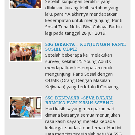
Setelah kunjungan terakhir yang
dilakukan kurang lebih setahun yang
lalu, para YA akhirnya mendapatkan
kesempatan untuk mengunjungi Panti
Sosial Tuna Netra Bina Cahaya Bathin
lagi pada tanggal 28 Juli 2019.
SSG JAKARTA – KUNJUNGAN PANTI
SOSIAL ODMK
Setelah beberapa kali melakukan
survey, sekitar 25 Young Adults
mendapatkan kesempatan untuk
mengunjungi Panti Sosial dengan
ODMK (Orang Dengan Masalah
Kejiwaan) yang terletak di Cipayung.
SSG DENPASAR –SEVA DALAM
RANGKA HARI KASIH SAYANG
Hari kasih sayang merupakan hari
dimana biasanya semua menunjukan
rasa kasih sayang mereka kepada
keluarga, saudara dan teman. Hari ini
juga menginspirasi salah satu YA SSG