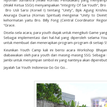
Nyoman Sumantra (Wakil Kornas Pendidikan) yang menyampai
(Wakil Ketua SSGI) menyampaikan “Integrity Of Sai Youth”, Bro D
Bro Usli Sarsi (Korwil I) tentang “Unity”, Bpk Agung Krishna
Anuraga Duarsa (Kornas Spiritual) mengenai “Unity to Divini
kehormatan yaitu Bro. Billy Fong (Central Coordinator Regi
“Grace.
Disela-sela acara, para youth diajak untuk mengikuti Game ya
Sebagai implementasi dari hal-hal yang diperoleh selama Yo
untuk membuat dan menerapkan program-program di setiap S
Keunikan Youth Camp kali ini berisi acara Workshop Bha
diabawakan oleh para youth dari masing-masing SSG. Sebagai sim
Jambi untuk menyimpan simbol ini yang nantinya akan diperebu
Jayalah Sai Youth Indonesia Go Go Go…