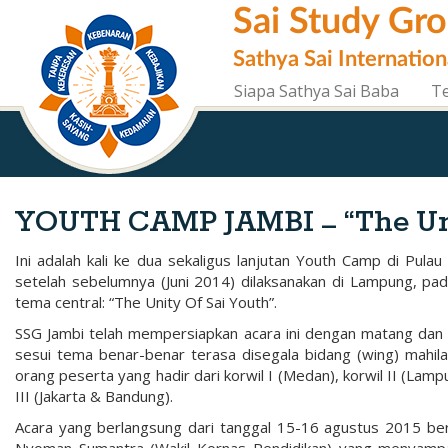
Skip
Sai Study Gr
to
main
Sathya Sai Internation
content
Siapa Sathya Sai Baba
T
YOUTH CAMP JAMBI – “The Unit
Ini adalah kali ke dua sekaligus lanjutan Youth Camp di Pu
setelah sebelumnya (Juni 2014) dilaksanakan di Lampung, pada
tema central: “The Unity Of Sai Youth”.
SSG Jambi telah mempersiapkan acara ini dengan matang dan t
sesui tema benar-benar terasa disegala bidang (wing) mahila
orang peserta yang hadir dari korwil I (Medan), korwil II (La
III (Jakarta & Bandung).
Acara yang berlangsung dari tanggal 15-16 agustus 2015 ber