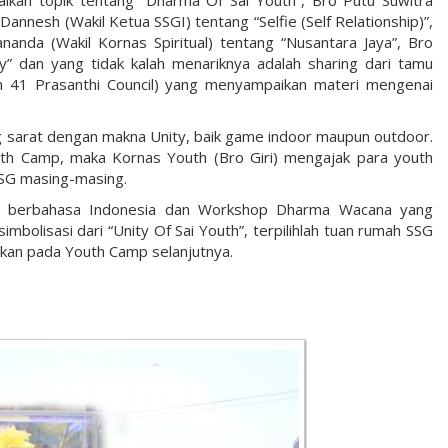
kan topik tentang “Dharma Of Sai Youth”, Bro Putu Suwitra
annesh (Wakil Ketua SSGI) tentang “Selfie (Self Relationship)”,
nanda (Wakil Kornas Spiritual) tentang “Nusantara Jaya”, Bro
ty” dan yang tidak kalah menariknya adalah sharing dari tamu
on 41 Prasanthi Council) yang menyampaikan materi mengenai
ng sarat dengan makna Unity, baik game indoor maupun outdoor.
uth Camp, maka Kornas Youth (Bro Giri) mengajak para youth
SG masing-masing.
jan berbahasa Indonesia dan Workshop Dharma Wacana yang
bolisasi dari “Unity Of Sai Youth”, terpilihlah tuan rumah SSG
tkan pada Youth Camp selanjutnya.