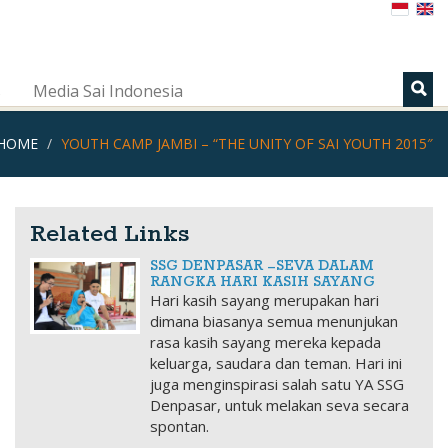
s
Media Sai Indonesia
HOME
YOUTH CAMP JAMBI – “THE UNITY OF SAI YOUTH 2015″
Related Links
SSG DENPASAR –SEVA DALAM
RANGKA HARI KASIH SAYANG
Hari kasih sayang merupakan hari
dimana biasanya semua menunjukan
rasa kasih sayang mereka kepada
keluarga, saudara dan teman. Hari ini
juga menginspirasi salah satu YA SSG
Denpasar, untuk melakan seva secara
spontan.