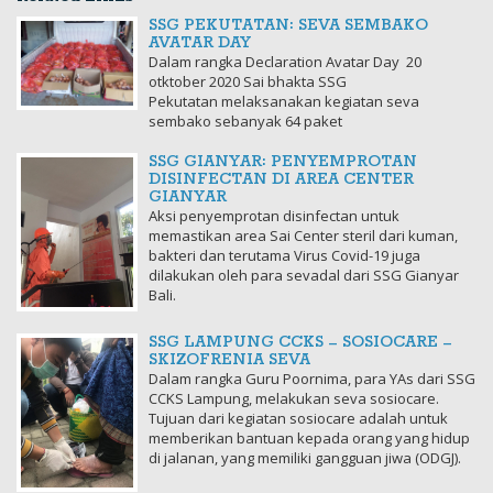
SSG PEKUTATAN: SEVA SEMBAKO
AVATAR DAY
Dalam rangka Declaration Avatar Day 20
otktober 2020 Sai bhakta SSG
Pekutatan melaksanakan kegiatan seva
sembako sebanyak 64 paket
SSG GIANYAR: PENYEMPROTAN
DISINFECTAN DI AREA CENTER
GIANYAR
Aksi penyemprotan disinfectan untuk
memastikan area Sai Center steril dari kuman,
bakteri dan terutama Virus Covid-19 juga
dilakukan oleh para sevadal dari SSG Gianyar
Bali.
SSG LAMPUNG CCKS – SOSIOCARE –
SKIZOFRENIA SEVA
Dalam rangka Guru Poornima, para YAs dari SSG
CCKS Lampung, melakukan seva sosiocare.
Tujuan dari kegiatan sosiocare adalah untuk
memberikan bantuan kepada orang yang hidup
di jalanan, yang memiliki gangguan jiwa (ODGJ).