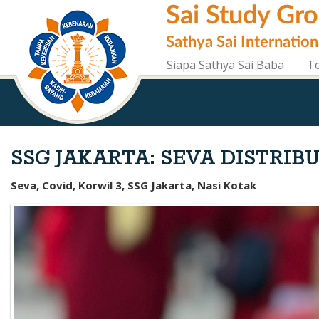
Skip
Sai Study Gr
to
main
Sathya Sai Internation
content
Siapa Sathya Sai Baba
T
SSG JAKARTA: SEVA DISTRIBU
Seva, Covid, Korwil 3, SSG Jakarta, Nasi Kotak