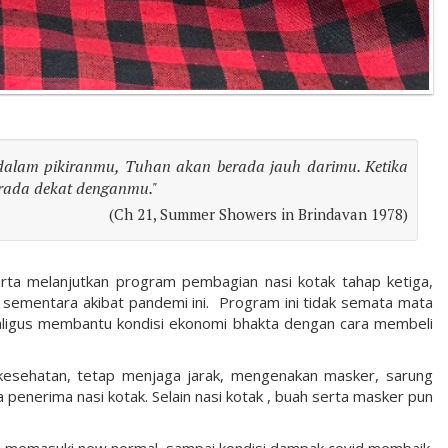
dalam pikiranmu, Tuhan akan berada jauh darimu. Ketika
erada dekat denganmu."
(Ch 21, Summer Showers in Brindavan 1978)
ta melanjutkan program pembagian nasi kotak tahap ketiga,
 sementara akibat pandemi ini. Program ini tidak semata mata
aligus membantu kondisi ekonomi bhakta dengan cara membeli
l kesehatan, tetap menjaga jarak, mengenakan masker, sarung
nerima nasi kotak. Selain nasi kotak , buah serta masker pun
ah memasuki new normal sampai kondisi dampak covid membaik.