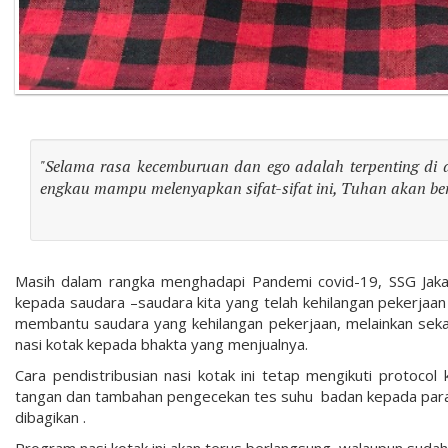
"Selama rasa kecemburuan dan ego adalah terpenting di 
engkau mampu melenyapkan sifat-sifat ini, Tuhan akan b
Masih dalam rangka menghadapi Pandemi covid-19, SSG Jakar
kepada saudara –saudara kita yang telah kehilangan pekerjaan
membantu saudara yang kehilangan pekerjaan, melainkan sek
nasi kotak kepada bhakta yang menjualnya.
Cara pendistribusian nasi kotak ini tetap mengikuti protoco
tangan dan tambahan pengecekan tes suhu badan kepada para pe
dibagikan .
Program nasi kotak ini akan terus berlangsung walaupun sud