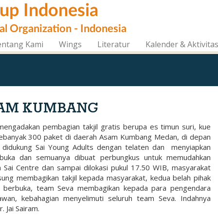
oup Indonesia
al Organization - Indonesia
entang Kami
Wings
Literatur
Kalender & Aktivita
ASAM KUMBANG
engadakan pembagian takjil gratis berupa es timun suri, kue
a sebanyak 300 paket di daerah Asam Kumbang Medan, di depan
u didukung Sai Young Adults dengan telaten dan menyiapkan
buka dan semuanya dibuat perbungkus untuk memudahkan
Sai Centre dan sampai dilokasi pukul 17.50 WIB, masyarakat
ung membagikan takjil kepada masyarakat, kedua belah pihak
u berbuka, team Seva membagikan kepada para pengendara
n, kebahagian menyelimuti seluruh team Seva. Indahnya
 Jai Sairam.