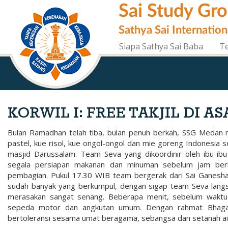
Skip
Sai Study Gr
to
main
Sathya Sai Internation
content
Siapa Sathya Sai Baba
T
KORWIL I: FREE TAKJIL DI 
Bulan Ramadhan telah tiba, bulan penuh berkah, SSG Medan m
pastel, kue risol, kue ongol-ongol dan mie goreng Indonesi
masjid Darussalam. Team Seva yang dikoordinir oleh ibu-ib
segala persiapan makanan dan minuman sebelum jam ber
pembagian. Pukul 17.30 WIB team bergerak dari Sai Ganesha 
sudah banyak yang berkumpul, dengan sigap team Seva langs
merasakan sangat senang. Beberapa menit, sebelum wakt
sepeda motor dan angkutan umum. Dengan rahmat Bhagawa
bertoleransi sesama umat beragama, sebangsa dan setanah air.