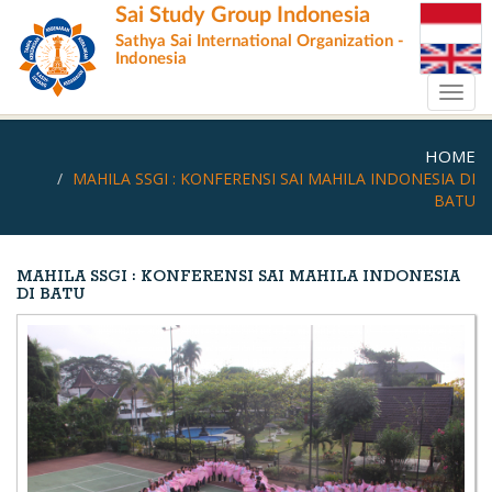
Skip
Sai Study Group Indonesia
to
Sathya Sai International Organization -
main
Indonesia
content
Toggl
navig
HOME
MAHILA SSGI : KONFERENSI SAI MAHILA INDONESIA DI
BATU
MAHILA SSGI : KONFERENSI SAI MAHILA INDONESIA
DI BATU