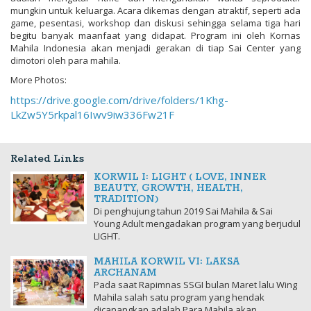
mungkin untuk keluarga. Acara dikemas dengan atraktif, seperti ada
game, pesentasi, workshop dan diskusi sehingga selama tiga hari
begitu banyak maanfaat yang didapat. Program ini oleh Kornas
Mahila Indonesia akan menjadi gerakan di tiap Sai Center yang
dimotori oleh para mahila.
More Photos:
https://drive.google.com/drive/folders/1Khg-
LkZw5Y5rkpal16Iwv9iw336Fw21F
Related Links
KORWIL I: LIGHT ( LOVE, INNER
BEAUTY, GROWTH, HEALTH,
TRADITION)
Di penghujung tahun 2019 Sai Mahila & Sai
Young Adult mengadakan program yang berjudul
LIGHT.
MAHILA KORWIL VI: LAKSA
ARCHANAM
Pada saat Rapimnas SSGI bulan Maret lalu Wing
Mahila salah satu program yang hendak
dicanangkan adalah Para Mahila akan