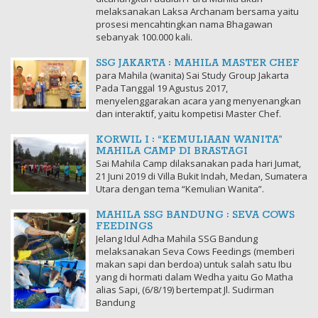
melaksanakan Laksa Archanam bersama yaitu
prosesi mencahtingkan nama Bhagawan
sebanyak 100.000 kali.
SSG JAKARTA : MAHILA MASTER CHEF
para Mahila (wanita) Sai Study Group Jakarta
Pada Tanggal 19 Agustus 2017,
menyelenggarakan acara yang menyenangkan
dan interaktif, yaitu kompetisi Master Chef.
KORWIL I : “KEMULIAAN WANITA”
MAHILA CAMP DI BRASTAGI
Sai Mahila Camp dilaksanakan pada hari Jumat,
21 Juni 2019 di Villa Bukit Indah, Medan, Sumatera
Utara dengan tema “Kemulian Wanita”.
MAHILA SSG BANDUNG : SEVA COWS
FEEDINGS
Jelang Idul Adha Mahila SSG Bandung
melaksanakan Seva Cows Feedings (memberi
makan sapi dan berdoa) untuk salah satu Ibu
yang di hormati dalam Wedha yaitu Go Matha
alias Sapi, (6/8/19) bertempat Jl. Sudirman
Bandung