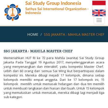
Skip
Sai Study Group Indonesia
to
Sathya Sai International Organization -
main
Indonesia
content
Toggl
navig
HOME
SSG JAKARTA : MAHILA MASTER CHEF
SSG JAKARTA : MAHILA MASTER CHEF
Memeriahkan HUT RI ke 72 para Mahila (wanita) Sai Study Group
Jakarta Pada Tanggal 19 Agustus 2017, menyelenggarakan acara
yang menyenangkan dan interaktif, yaitu kompetisi Master Chef.
Lebih dari 60 orang dari semua Sai Wing ikut berpartisipasi dalam
kompetisi ini. Mereka dibagi mejadi 17 kelompok, dimana setiap
kelompok memiliki empat anggota. Dari ke 17 kelompok ini, 15
kelompok memilih untuk memasak hidangan dan dua tim memilih
untuk membuat rangkaian dan hiasan dari buah. Untuk 15 kelompok
yang memutuskan untuk memasak, mereka dibagi lagi menjadi tiga
sub kategori.