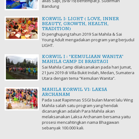
alias Sapi, (6/8/19) bertempat Jl. Sudirman
Bandung
KORWIL I: LIGHT ( LOVE, INNER
BEAUTY, GROWTH, HEALTH,
TRADITION)
Di penghujung tahun 2019 Sai Mahila & Sai
Young Adult mengadakan program yang berjudul
LIGHT.
KORWIL I : “KEMULIAAN WANITA”
MAHILA CAMP DI BRASTAGI
Sai Mahila Camp dilaksanakan pada hari Jumat,
21 Juni 2019 di Villa Bukit Indah, Medan, Sumatera
Utara dengan tema “Kemulian Wanita”.
MAHILA KORWIL VI: LAKSA
ARCHANAM
Pada saat Rapimnas SSGI bulan Maret lalu Wing
Mahila salah satu program yang hendak
dicanangkan adalah Para Mahila akan
melaksanakan Laksa Archanam bersama yaitu
prosesi mencahtingkan nama Bhagawan
sebanyak 100.000 kali.