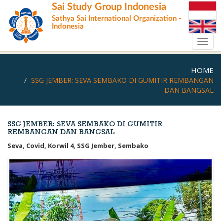
Skip
Sai Study Group Indonesia
to
Sathya Sai International Organization -
main
Indonesia
content
Toggl
navig
HOME
SSG JEMBER: SEVA SEMBAKO DI GUMITIR REMBANGAN
DAN BANGSAL
SSG JEMBER: SEVA SEMBAKO DI GUMITIR
REMBANGAN DAN BANGSAL
Seva, Covid, Korwil 4, SSG Jember, Sembako