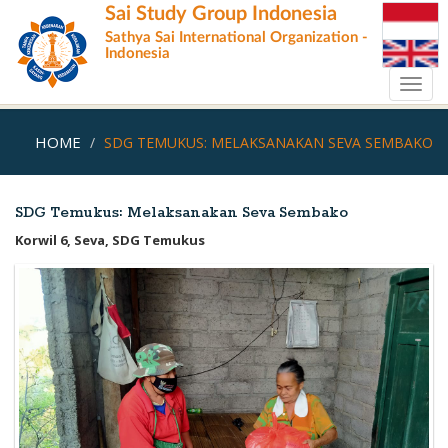
Skip
Sai Study Group Indonesia
to
Sathya Sai International Organization -
main
Indonesia
content
Toggl
navig
HOME
SDG TEMUKUS: MELAKSANAKAN SEVA SEMBAKO
SDG Temukus: Melaksanakan Seva Sembako
Korwil 6, Seva, SDG Temukus