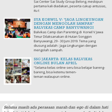
Sai Center Sai Study Group Belong, meskipun
pertama kali diadakan, peserta cukup antusias,
itu t
SYA KORWIL V: “JAGA LINGKUNGAN
DENGAN MENGOLAH SAMPAH”
BALVIKAS CAMP BANYUWANGI
Balvikas Camp dan Parenting di Korwil V Jawa
Timur Dilaksanakan di Hutan Songgon
Banyuwangi, 29 - 30 Juni 2019. Tema yang
diusung adalah : Jaga Lingkungan dengan
mengolah sampah.
SSG JAKARTA: KELAS BALVIKAS
ONLINE BULAN APRIL
“Selama kelas online seru bisa belajar bareng-
bareng, bisa ketemu temen-
teman walaupun online.
Selama masih ada perasaan marah dan ego di dalam hati