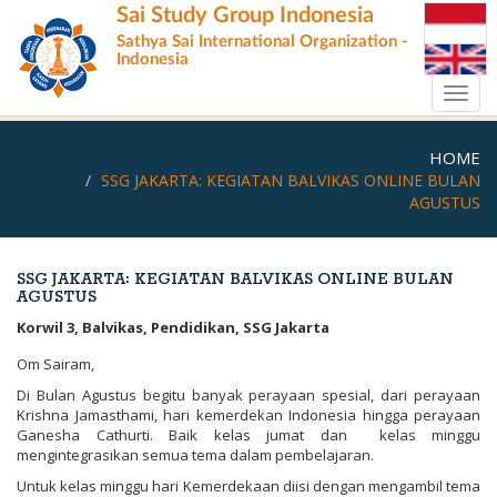
Skip
Sai Study Group Indonesia
to
Sathya Sai International Organization -
main
Indonesia
content
Toggl
navig
HOME
SSG JAKARTA: KEGIATAN BALVIKAS ONLINE BULAN
AGUSTUS
SSG JAKARTA: KEGIATAN BALVIKAS ONLINE BULAN
AGUSTUS
Korwil 3, Balvikas, Pendidikan, SSG Jakarta
Om Sairam,
Di Bulan Agustus begitu banyak perayaan spesial, dari perayaan
Krishna Jamasthami, hari kemerdekan Indonesia hingga perayaan
Ganesha Cathurti. Baik kelas jumat dan kelas minggu
mengintegrasikan semua tema dalam pembelajaran.
Untuk kelas minggu hari Kemerdekaan diisi dengan mengambil tema