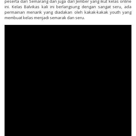
peserta dari Semarang dan juga dari Jember yang ikut kelas online
ini. Kelas Balvikas kali ini berlangsung dengan sangat seru, ada
permainan menarik yang diadakan oleh kakak-kakak youth yang
membuat kelas menjadi semarak dan seru.