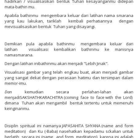
hadirkan / visualisasikan bentuk Tuhan kesayanganmu didepan
mata-bathin mu.
Apabila bathinmu mengembara keluar dari latihan nama smarana
yang kau lakukan, tariklah kembali perhatiannya dengan
mevisualisasikan bentuk Tuhan yang disayangi.
Demikian pula apabila bathinmu mengembara keluar dari
latihan visualisasi kembalikan bathinmu ke manisnya
namasmarana.
Dengan latihan inibathinmu akan menjadi "Lebih Jinak".
Visualisasi gambar yang telah engkau buat, akan menjadi gambar
yang sangat dekat dengan perasaan hatimu dan tersimpan dalam
memor-imu.
Dan
kemudian secara perlahan-lahan akan
menjadiSAKSHATHKARACHITRA (coming face to face with the Lord)
dimana Tuhan akan mengambil bentuk tertentu untuk memenuhi
keinginanmu.
Disiplin spiritual ini namanya JAPASAHITA SHYANA (name and form
meditation) dan Ku (-Baba) nasehatkan kepadamu sckalian untuk
berlatih secara ini (name and form meditation}, karena ini adalah