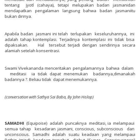
tentang jyotl (cahaya), tetapi melupakan badan jasmanidan
mendapatkan pengalaman langsung bahwa badan jasmaniitu
bukan dirinya.
Apabila badan jasmani ini telah terlupakan keseluruhannya, ini
adalah tahap kontemplasi. Terjadinya kontemplasi ini tidak bisa
dipaksakan. Hal tersebut terjadi dengan sendirinya secara
alamiah setelah konsentrasi.
Swami Vivekananda menceritakan pengalamannya bahwa dalam
meditasi ia tidak dapat menemukan badannya,dimanakah
badannya ?. Beliau tidak dapat menemukannya.
(conversation
with
Sathya
Sai
Baba,
By
John
Hislop)
SAMADHI
(Equipoise) adalah puncaknya meditasi, ia melampaui
semua tahap kesadaran jasmani, conscious, subconscious dan
unconscious. Samadhi adalah suatu keadaan yang melampaui
Bathin (mind), keadaan tersebut diebut "Super Consciousness"