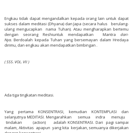
Engkau tidak dapat mengandalkan kepada orang lain untuk dapat
sukses dalam meditasi (Dhyana) dan Japa (secara halus berulang-
ulang mengucapkan nama Tuhan). Atau mengharapkan bertemu
dengan seorang Reshiuntuk mendapatkan Mantra
dari
-
Nya
.
Berdoalah kepada Tuhan yang bersemayan dalam Hredaya
dirimu, dan engkau akan mendapatkan bimbingan .
(
SS
S
.
VOL.
VII
)
Ada tiga tingkatan meditasi.
Yang pertama KONSENTRASI, kemudian KONTEMPLASI dan
selanjutnya MEDITASI. Mengarahkan semua indra menuju
tindakan (action) adalah KONSENTRASI. Dari pagi sampai
malam, Aktivitas apapun yang kita kerjakan, semuanya dikerjakan
dengan konsentrasi.