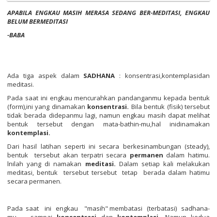
APABILA
ENGKAU
MASIH
MERASA
SEDANG
BE
R
-
MEDITAS
I
,
ENGKAU
BELUM
BERMEDITASI
-
BABA
Ada tiga aspek dalam
SADHANA
: konsentrasi,kontemplasidan
meditasi.
Pada saat ini engkau mencurahkan pandanganmu kepada bentuk
(form),ini yang dinamakan
konsentras
i
.
Bila bentuk (fisik) tersebut
tidak berada didepanmu lagi, namun engkau masih dapat melihat
bentuk tersebut dengan mata-bathin-mu,hal inidinamakan
kontemplas
i
.
Dari hasil latihan seperti ini secara berkesinambungan (steady),
bentuk tersebut akan terpatri secara
permanen
dalam hatimu.
lnilah yang di namakan
meditas
i
.
Dalam setiap kali melakukan
meditasi, bentuk tersebut tersebut tetap berada dalam hatimu
secara permanen.
Pada saat ini engkau "masih" membatasi (terbatasi) sadhana-
mu sampai
konsentrasi
dan
kontemplas
i
.
Namun kedua