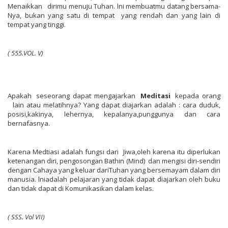
Menaikkan
dirimu menuju Tuhan. lni membuatmu datang bersama-
Nya, bukan yang satu di tempat yang rendah dan yang lain di
tempat yang tinggi.
(
555
.
VOL.
V)
Apakah seseorang dapat mengajarkan
Meditasi
kepada orang
lain atau melatihnya? Yang dapat diajarkan adalah : cara duduk,
posisi,kakinya, lehernya, kepalanya,punggunya dan cara
bernafasnya.
Karena Medtiasi adalah fungsi dari Jiwa,oleh karena itu diperlukan
ketenangan diri, pengosongan Bathin (Mind) dan mengisi diri-sendiri
dengan Cahaya yang keluar dariTuhan yang bersemayam dalam diri
manusia. lniadalah pelajaran yang tidak dapat diajarkan oleh buku
dan tidak dapat di Komunikasikan dalam kelas.
(
SSS.
Vol
VII)