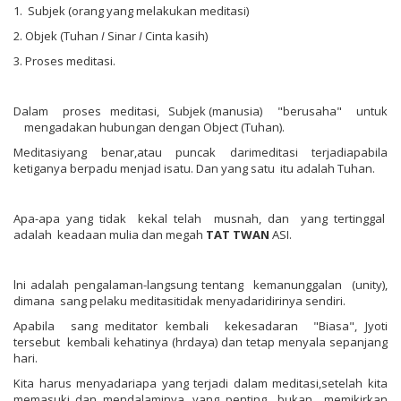
1. Subjek (orang yang melakukan meditasi)
2. Objek (Tuhan
I
Sinar
I
Cinta kasih)
3. Proses meditasi.
Dalam proses meditasi, Subjek (manusia) "berusaha" untuk
mengadakan hubungan dengan Object (Tuhan).
Meditasiyang benar,atau puncak darimeditasi terjadiapabila
ketiganya berpadu​ menjad isatu. Dan yang satu itu adalah Tuhan.
Apa-apa yang tidak kekal telah musnah, dan yang tertinggal
adalah keadaan mulia dan megah
TAT
TWAN
ASI.
lni adalah pengalaman-langsung tentang kemanunggalan (unity),
dimana sang pelaku meditasitidak menyadaridirinya sendiri.
Apabila sang meditator kembali kekesadaran "Biasa", Jyoti
tersebut kembali kehatinya (hrdaya) dan tetap menyala sepanjang
hari.
Kita harus menyadariapa yang terjadi dalam meditasi,setelah kita
memasuki dan mendalaminya, yang penting bukan memikirkan