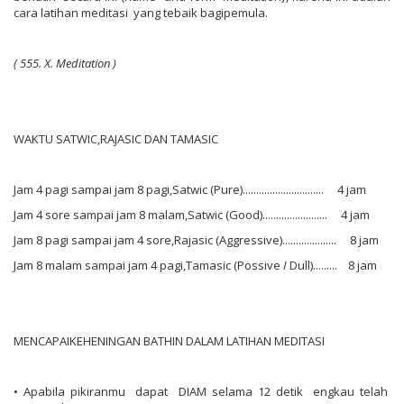
cara latihan meditasi yang tebaik bagipemula.
(
555.
X.
Meditation
)
WAKTU SATWIC,RAJASIC DAN TAMASIC
Jam 4 pagi sampai jam 8 pagi,Satwic (Pure).............................. 4 jam
Jam 4 sore sampai jam 8 malam,Satwic (Good)........................ 4 jam
Jam 8 pagi sampai jam 4 sore,Rajasic (Aggressive).................... 8 jam
Jam 8 malam sampai jam 4 pagi,Tamasic (Possive
I
Dull)......... 8 jam
MENCAPAIKEHENINGAN BATHIN DALAM LATIHAN MEDITASI
• Apabila pikiranmu dapat DIAM selama 12 detik engkau telah