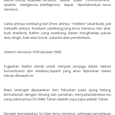
apabila inteligensia (intelligence) dapat dipertahankan terus
menerus.
Sama artinya seimbang dan Dhee artinya "intellect" (akal-budi), jadi
Samadhi artinya keadaan seimbang yang terus menerus dari akal-
budi (intellect), Bathin yang seimbang dalam menghadapi panas
atau dingin, baik atau buruk, sukacita atau penderitaan.
(Swami's
discourse
1978
dan
June
1989)
Tugaskan Bathin (mind) untuk menjadi penjaga dalam latihan
konsentransi dan meditasi,seperti yang akan dijelaskan dalam
tulisan dibawah ini:
Mata setengah dipejamkan dan fokuskan pada ujung hidung.
Bernafaslah dengan tenang dan perlahan, menyadariidentitas-mu
yang sebenarnya SO HAM, Tuhan adalah saya,Saya adalah Tuhan.
Dengan menegaskan So Ham terus menerus sehingga pernafasan