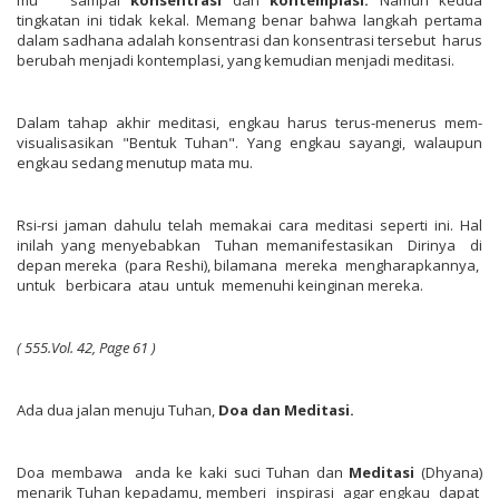
tingkatan ini tidak kekal. Memang benar bahwa langkah pertama
dalam sadhana adalah konsentrasi dan konsentrasi tersebut harus
berubah menjadi kontemplasi, yang kemudian menjadi meditasi.
Dalam tahap akhir meditasi, engkau harus terus-menerus mem-
visualisasikan "Bentuk Tuhan". Yang engkau sayangi, walaupun
engkau sedang menutup mata­ mu.
Rsi-rsi jaman dahulu telah memakai cara meditasi seperti ini. Hal
inilah yang menyebabkan Tuhan memanifestasikan Dirinya di
depan mereka (para Reshi), bilamana mereka mengharapkannya,
untuk berbicara atau untuk memenuhi keinginan mereka.
(
555
.
Vol.
42,
Page
61
)
Ada
dua jalan menuju Tuhan,
Doa
dan
Medita
s
i
.
Doa membawa anda ke kaki suci Tuhan dan
Meditasi
(Dhyana)
menarik Tuhan kepadamu, memberi inspirasi agar engkau dapat