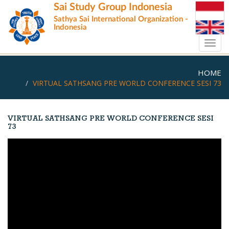
Skip
Sai Study Group Indonesia
to
Sathya Sai International Organization -
main
Indonesia
content
Toggl
navig
HOME
VIRTUAL SATHSANG PRE WORLD CONFERENCE SESI 73
VIRTUAL SATHSANG PRE WORLD CONFERENCE SESI
73