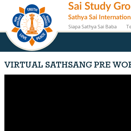
Skip
Sai Study Gr
to
main
Sathya Sai Internation
content
Siapa Sathya Sai Baba
T
VIRTUAL SATHSANG PRE WOR