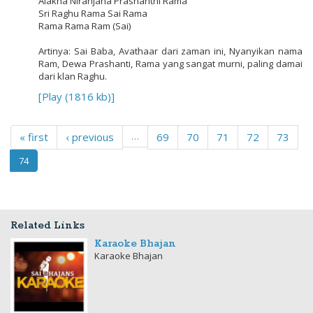
Alakha Niranjana Prashanthi Rama
Sri Raghu Rama Sai Rama
Rama Rama Ram (Sai)
Artinya: Sai Baba, Avathaar dari zaman ini, Nyanyikan nama
Ram, Dewa Prashanti, Rama yang sangat murni, paling damai
dari klan Raghu
.
[Play (1816 kb)]
« first
‹ previous
…
69
70
71
72
73
74
Related Links
Karaoke Bhajan
Karaoke Bhajan