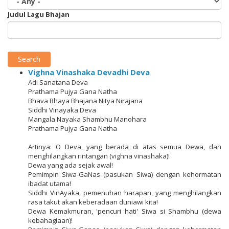
Judul Lagu Bhajan
Search
Vighna Vinashaka Devadhi Deva
Adi Sanatana Deva
Prathama Pujya Gana Natha
Bhava Bhaya Bhajana Nitya Nirajana
Siddhi Vinayaka Deva
Mangala Nayaka Shambhu Manohara
Prathama Pujya Gana Natha
Artinya: O Deva, yang berada di atas semua Dewa, dan
menghilangkan rintangan (vighna vinashaka)!
Dewa yang ada sejak awal!
Pemimpin Siwa-GaNas (pasukan Siwa) dengan kehormatan
ibadat utama!
Siddhi VinAyaka, pemenuhan harapan, yang menghilangkan
rasa takut akan keberadaan duniawi kita!
Dewa Kemakmuran, 'pencuri hati' Siwa si Shambhu (dewa
kebahagiaan)!