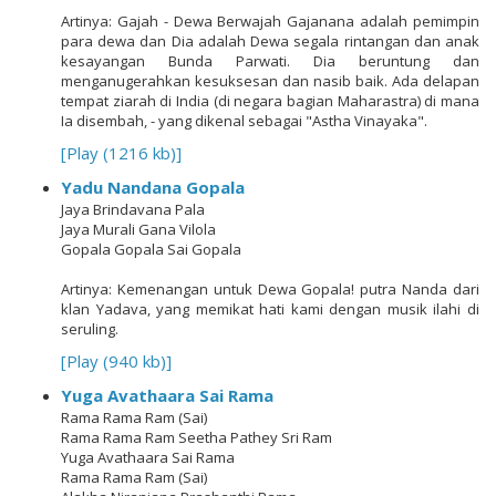
Artinya: Gajah - Dewa Berwajah Gajanana adalah pemimpin
para dewa dan Dia adalah Dewa segala rintangan dan anak
kesayangan Bunda Parwati. Dia beruntung dan
menganugerahkan kesuksesan dan nasib baik. Ada delapan
tempat ziarah di India (di negara bagian Maharastra) di mana
Ia disembah, - yang dikenal sebagai "Astha Vinayaka"
.
[Play (1216 kb)]
Yadu Nandana Gopala
Jaya Brindavana Pala
Jaya Murali Gana Vilola
Gopala Gopala Sai Gopala
Artinya: Kemenangan untuk Dewa Gopala! putra Nanda dari
klan Yadava, yang memikat hati kami dengan musik ilahi di
seruling
.
[Play (940 kb)]
Yuga Avathaara Sai Rama
Rama Rama Ram (Sai)
Rama Rama Ram Seetha Pathey Sri Ram
Yuga Avathaara Sai Rama
Rama Rama Ram (Sai)