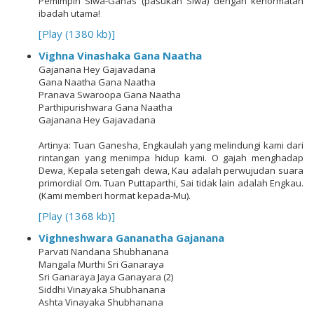
Pemimpin Siwa-Ganas (pasukan Siwa) dengan kehormatan
ibadah utama
!
[Play (1380 kb)]
Vighna Vinashaka Gana Naatha
Gajanana Hey Gajavadana
Gana Naatha Gana Naatha
Pranava Swaroopa Gana Naatha
Parthipurishwara Gana Naatha
Gajanana Hey Gajavadana
Artinya: Tuan Ganesha, Engkaulah yang melindungi kami dari
rintangan yang menimpa hidup kami. O gajah menghadap
Dewa, Kepala setengah dewa, Kau adalah perwujudan suara
primordial Om. Tuan Puttaparthi, Sai tidak lain adalah Engkau.
(Kami memberi hormat kepada-Mu)
.
[Play (1368 kb)]
Vighneshwara Gananatha Gajanana
Parvati Nandana Shubhanana
Mangala Murthi Sri Ganaraya
Sri Ganaraya Jaya Ganayara (2)
Siddhi Vinayaka Shubhanana
Ashta Vinayaka Shubhanana