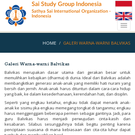
Skip
Sai Study Group Indonesia
to
Sathya Sai International Organization -
main
Indonesia
content
Toggl
navig
HOME
GALERI WARNA-WARNI BALVIKAS
Galeri Warna-warni Balvikas
Balvikas merupakan dasar utama dari gerakan besar untuk
memulihkan kebajikan (dharma) di dunia. Ideal dari Balvikas adalah
membangkitkan generasi anak-anak yang memiliki hati nurani yang
bersih dan jernih. Anak-anak harus dituntun dalam cara-cara hidup
yang baik, ke dalam kesederhanaan, kerendahan hati, dan disiplin.
Seperti yang engkau ketahui, engkau tidak dapat menarik anak-
anak ke sisimu jika engkau memegang tongkat di tanganmu; engkau
harus menggenggam beberapa permen sebagai gantinya. Jadi, para
guru Balvikas harus menjadi perwujudan cinta-kasih dan
kesabaran. Silabus sesungguhnya tidak begitu penting karena
penciptaan suasana di mana kebiasaan dan cita-cita luhur dapat