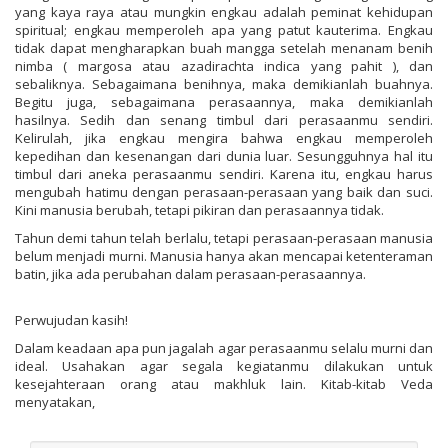
yang kaya raya atau mungkin engkau adalah peminat kehidupan
spiritual; engkau memperoleh apa yang patut kauterima. Engkau
tidak dapat mengharapkan buah mangga setelah menanam benih
nimba ( margosa atau azadirachta indica yang pahit ), dan
sebaliknya. Sebagaimana benihnya, maka demikianlah buahnya.
Begitu juga, sebagaimana perasaannya, maka demikianlah
hasilnya. Sedih dan senang timbul dari perasaanmu sendiri.
Kelirulah, jika engkau mengira bahwa engkau memperoleh
kepedihan dan kesenangan dari dunia luar. Sesungguhnya hal itu
timbul dari aneka perasaanmu sendiri. Karena itu, engkau harus
mengubah hatimu dengan perasaan-perasaan yang baik dan suci.
Kini manusia berubah, tetapi pikiran dan perasaannya tidak.
Tahun demi tahun telah berlalu, tetapi perasaan-perasaan manusia
belum menjadi murni. Manusia hanya akan mencapai ketenteraman
batin, jika ada perubahan dalam perasaan-perasaannya.
Perwujudan kasih!
Dalam keadaan apa pun jagalah agar perasaanmu selalu murni dan
ideal. Usahakan agar segala kegiatanmu dilakukan untuk
kesejahteraan orang atau makhluk lain. Kitab-kitab Veda
menyatakan,