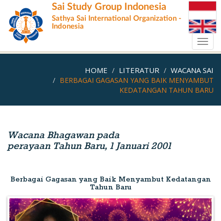
Skip
Sai Study Group Indonesia
to
Sathya Sai International Organization -
main
Indonesia
content
Toggl
navig
HOME
LITERATUR
WACANA SAI
BERBAGAI GAGASAN YANG BAIK MENYAMBUT
KEDATANGAN TAHUN BARU
Wacana Bhagawan pada
perayaan Tahun Baru, 1 Januari 2001
Berbagai Gagasan yang Baik Menyambut Kedatangan
Tahun Baru