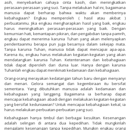
asih, menyebarkan cahaya cinta kasih, dan meningkatkan
perasaan-perasaan yang suci. Tanpa melakukan hal ini, bagaimana
manusia dapat berharap bahwa waktu akan memberinya
kebahagiaan? Engkau memperoleh ( hasil atau akibat )
perbuatanmu. Jika engkau mengharapkan hasil yang baik, engkau
harus meningkatkan perasaan-perasaan yang baik. Dengan
kemurnian hati, kemantapan pikiran, dan pengabdian tanpa pamrih,
engkau dapat menerima karunia Tuhan yang akan melenyapkan
penderitaanmu berapa pun juga besarnya dalam sekejap mata.
Tanpa karunia Tuhan, manusia tidak dapat mencapai apa-apa.
Karena itu, engkau harus melakukan kegiatan-kegiatan yang akan
mendatangkan karunia Tuhan. Ketenteraman dan kebahagiaan
tidak dapat diperoleh dari dunia luar. Hanya dengan karunia
Tuhanlah engkau dapat menikmati kedamaian dan kebahagiaan.
Orang-orang merayakan kedatangan tahun baru dengan menyanyi
dan menari. Gelora semangat dan kegembiraan itu bersifat
sementara. Yang dibutuhkan manusia adalah kedamaian dan
kebahagiaan yang langgeng. Bagaimana ia berharap dapat
mencapai kebahagiaan abadi dengan melakukan kegiatan-kegiatan
yang bersifat keduniawian? Untuk mencapai kebahagiaan kekal, ia
harus melakukan perbuatan-perbuatan yang suci.
Kebahagiaan hanya timbul dari berbagai kesulitan. Kesenangan
adalah selingan di antara dua kepedihan. Tidak mungkinlah
mengalami kesenangan tanpa kepedihan. Mungkin engkau orang