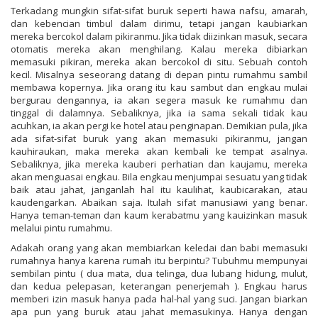
Terkadang mungkin sifat-sifat buruk seperti hawa nafsu, amarah,
dan kebencian timbul dalam dirimu, tetapi jangan kaubiarkan
mereka bercokol dalam pikiranmu. Jika tidak diizinkan masuk, secara
otomatis mereka akan menghilang. Kalau mereka dibiarkan
memasuki pikiran, mereka akan bercokol di situ. Sebuah contoh
kecil. Misalnya seseorang datang di depan pintu rumahmu sambil
membawa kopernya. Jika orang itu kau sambut dan engkau mulai
bergurau dengannya, ia akan segera masuk ke rumahmu dan
tinggal di dalamnya. Sebaliknya, jika ia sama sekali tidak kau
acuhkan, ia akan pergi ke hotel atau penginapan. Demikian pula, jika
ada sifat-sifat buruk yang akan memasuki pikiranmu, jangan
kauhiraukan, maka mereka akan kembali ke tempat asalnya.
Sebaliknya, jika mereka kauberi perhatian dan kaujamu, mereka
akan menguasai engkau. Bila engkau menjumpai sesuatu yang tidak
baik atau jahat, janganlah hal itu kaulihat, kaubicarakan, atau
kaudengarkan. Abaikan saja. Itulah sifat manusiawi yang benar.
Hanya teman-teman dan kaum kerabatmu yang kauizinkan masuk
melalui pintu rumahmu.
Adakah orang yang akan membiarkan keledai dan babi memasuki
rumahnya hanya karena rumah itu berpintu? Tubuhmu mempunyai
sembilan pintu ( dua mata, dua telinga, dua lubang hidung, mulut,
dan kedua pelepasan, keterangan penerjemah ). Engkau harus
memberi izin masuk hanya pada hal-hal yang suci. Jangan biarkan
apa pun yang buruk atau jahat memasukinya. Hanya dengan