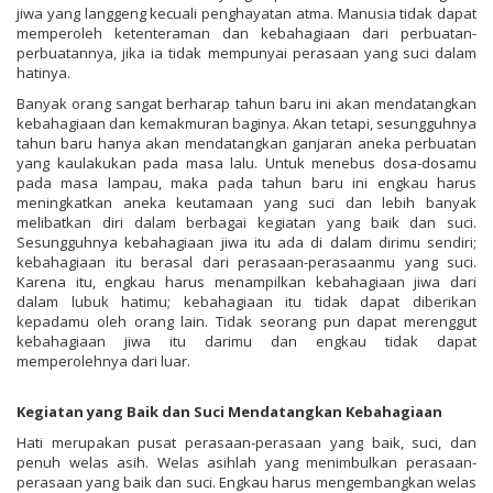
jiwa yang langgeng kecuali penghayatan atma. Manusia tidak dapat
memperoleh ketenteraman dan kebahagiaan dari perbuatan-
perbuatannya, jika ia tidak mempunyai perasaan yang suci dalam
hatinya.
Banyak orang sangat berharap tahun baru ini akan mendatangkan
kebahagiaan dan kemakmuran baginya. Akan tetapi, sesungguhnya
tahun baru hanya akan mendatangkan ganjaran aneka perbuatan
yang kaulakukan pada masa lalu. Untuk menebus dosa-dosamu
pada masa lampau, maka pada tahun baru ini engkau harus
meningkatkan aneka keutamaan yang suci dan lebih banyak
melibatkan diri dalam berbagai kegiatan yang baik dan suci.
Sesungguhnya kebahagiaan jiwa itu ada di dalam dirimu sendiri;
kebahagiaan itu berasal dari perasaan-perasaanmu yang suci.
Karena itu, engkau harus menampilkan kebahagiaan jiwa dari
dalam lubuk hatimu; kebahagiaan itu tidak dapat diberikan
kepadamu oleh orang lain. Tidak seorang pun dapat merenggut
kebahagiaan jiwa itu darimu dan engkau tidak dapat
memperolehnya dari luar.
Kegiatan yang Baik dan Suci Mendatangkan Kebahagiaan
Hati merupakan pusat perasaan-perasaan yang baik, suci, dan
penuh welas asih. Welas asihlah yang menimbulkan perasaan-
perasaan yang baik dan suci. Engkau harus mengembangkan welas