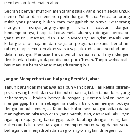
memberikan kedamaian abadi.
Seorang penyair mungkin mengarang sajak yang indah sekali untuk
memuji Tuhan dan memohon perlindungan Beliau. Perasaan orang
itulah yang penting, bukan cara menggubah sajaknya. Seseorang
mungkin menyanjung-nyanjung Tuhan sesuai dengan
kemampuannya, tetapi ia harus melakukannya dengan perasaan
yang murni, mantap, dan suci. Seseorang mungkin melakukan
kidung suci, pemujaan, dan kegiatan pelayanan selama bertahun-
tahun, tetapi semua ini akan sia-sia saja, jika tidak ada perubahan di
dalam hatinya. Manusia harus penuh welas asih. Hanya dengan
demikianlah hatinya dapat disebut pura Tuhan. Tanpa welas asih,
hati manusia benar-benar menjadi sarang iblis.
Jangan Memperhatikan Hal yang Bersifat Jahat
Tahun baru tidak membawa apa pun yang baru. Hari ketika pikiran-
pikiran yang bersih dan suci timbul di hatimu, itulah tahun baru yang
sebenarnya ( hadirin bertepuk tangan ). Karena kalian semua
menganggap hari ini sebagai hari tahun baru dan menyambutnya
dengan penuh semangat, Kuberkati kalian semua agar kalian dapat
meningkatkan pikiran-pikiran yang bersih, suci, dan ideal. Aku ingin
agar apa saja yang kauanggap baik, kaubagi dengan orang lain.
Kuberkati kalian semua agar menempuh hidup yang damai serta
bahagia, dan menjadi teladan bagi orang-orang lain di negerimu.