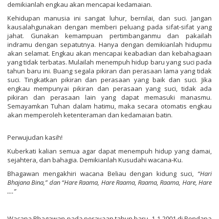
demikianlah engkau akan mencapai kedamaian.
Kehidupan manusia ini sangat luhur, bernilai, dan suci. Jangan
kausalahgunakan dengan memberi peluang pada sifat-sifat yang
jahat. Gunakan kemampuan pertimbanganmu dan pakailah
indramu dengan sepatutnya. Hanya dengan demikianlah hidupmu
akan selamat. Engkau akan mencapai keabadian dan kebahagiaan
yang tidak terbatas. Mulailah menempuh hidup baru yang suci pada
tahun baru ini. Buang segala pikiran dan perasaan lama yang tidak
suci. Tingkatkan pikiran dan perasaan yang baik dan suci. Jika
engkau mempunyai pikiran dan perasaan yang suci, tidak ada
pikiran dan perasaan lain yang dapat memasuki manasmu.
Semayamkan Tuhan dalam hatimu, maka secara otomatis engkau
akan memperoleh ketenteraman dan kedamaian batin.
Perwujudan kasih!
Kuberkati kalian semua agar dapat menempuh hidup yang damai,
sejahtera, dan bahagia. Demikianlah Kusudahi wacana-Ku.
Bhagawan mengakhiri wacana Beliau dengan kidung suci,
“Hari
Bhajana Bina,” dan “Hare Raama, Hare Raama, Raama, Raama, Hare, Hare
.…”
Wacana Bhagawan pada perayaan tahun baru, 1-1-2001 di Pendapa