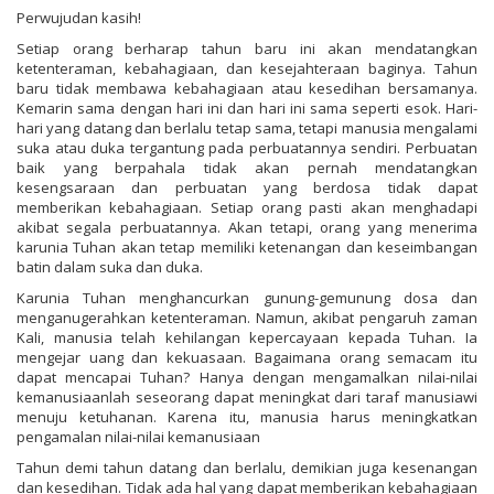
Perwujudan kasih!
Setiap orang berharap tahun baru ini akan mendatangkan
ketenteraman, kebahagiaan, dan kesejahteraan baginya. Tahun
baru tidak membawa kebahagiaan atau kesedihan bersamanya.
Kemarin sama dengan hari ini dan hari ini sama seperti esok. Hari-
hari yang datang dan berlalu tetap sama, tetapi manusia mengalami
suka atau duka tergantung pada perbuatannya sendiri. Perbuatan
baik yang berpahala tidak akan pernah mendatangkan
kesengsaraan dan perbuatan yang berdosa tidak dapat
memberikan kebahagiaan. Setiap orang pasti akan menghadapi
akibat segala perbuatannya. Akan tetapi, orang yang menerima
karunia Tuhan akan tetap memiliki ketenangan dan keseimbangan
batin dalam suka dan duka.
Karunia Tuhan menghancurkan gunung-gemunung dosa dan
menganugerahkan ketenteraman. Namun, akibat pengaruh zaman
Kali, manusia telah kehilangan kepercayaan kepada Tuhan. Ia
mengejar uang dan kekuasaan. Bagaimana orang semacam itu
dapat mencapai Tuhan? Hanya dengan mengamalkan nilai-nilai
kemanusiaanlah seseorang dapat meningkat dari taraf manusiawi
menuju ketuhanan. Karena itu, manusia harus meningkatkan
pengamalan nilai-nilai kemanusiaan
Tahun demi tahun datang dan berlalu, demikian juga kesenangan
dan kesedihan. Tidak ada hal yang dapat memberikan kebahagiaan