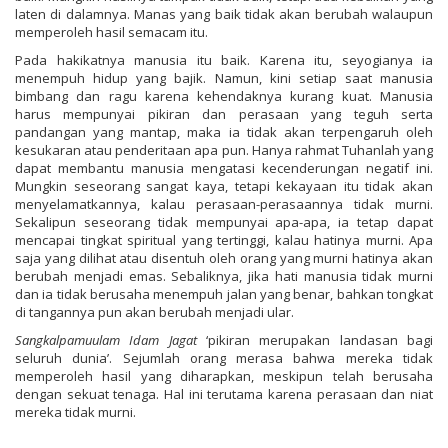
laten di dalamnya. Manas yang baik tidak akan berubah walaupun
memperoleh hasil semacam itu.
Pada hakikatnya manusia itu baik. Karena itu, seyogianya ia
menempuh hidup yang bajik. Namun, kini setiap saat manusia
bimbang dan ragu karena kehendaknya kurang kuat. Manusia
harus mempunyai pikiran dan perasaan yang teguh serta
pandangan yang mantap, maka ia tidak akan terpengaruh oleh
kesukaran atau penderitaan apa pun. Hanya rahmat Tuhanlah yang
dapat membantu manusia mengatasi kecenderungan negatif ini.
Mungkin seseorang sangat kaya, tetapi kekayaan itu tidak akan
menyelamatkannya, kalau perasaan-perasaannya tidak murni.
Sekalipun seseorang tidak mempunyai apa-apa, ia tetap dapat
mencapai tingkat spiritual yang tertinggi, kalau hatinya murni. Apa
saja yang dilihat atau disentuh oleh orang yang murni hatinya akan
berubah menjadi emas. Sebaliknya, jika hati manusia tidak murni
dan ia tidak berusaha menempuh jalan yang benar, bahkan tongkat
di tangannya pun akan berubah menjadi ular.
Sangkalpamuulam Idam Jagat
‘pikiran merupakan landasan bagi
seluruh dunia’. Sejumlah orang merasa bahwa mereka tidak
memperoleh hasil yang diharapkan, meskipun telah berusaha
dengan sekuat tenaga. Hal ini terutama karena perasaan dan niat
mereka tidak murni.