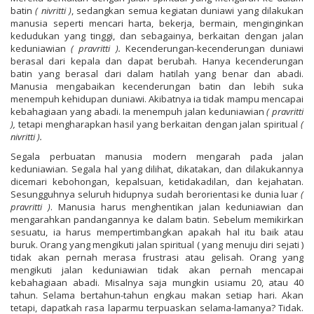
batin
( nivritti )
, sedangkan semua kegiatan duniawi yang dilakukan
manusia seperti mencari harta, bekerja, bermain, menginginkan
kedudukan yang tinggi, dan sebagainya, berkaitan dengan jalan
keduniawian
( pravritti ).
Kecenderungan-kecenderungan duniawi
berasal dari kepala dan dapat berubah. Hanya kecenderungan
batin yang berasal dari dalam hatilah yang benar dan abadi.
Manusia mengabaikan kecenderungan batin dan lebih suka
menempuh kehidupan duniawi. Akibatnya ia tidak mampu mencapai
kebahagiaan yang abadi. Ia menempuh jalan keduniawian
( pravritti
),
tetapi mengharapkan hasil yang berkaitan dengan jalan spiritual
(
nivritti ).
Segala perbuatan manusia modern mengarah pada jalan
keduniawian. Segala hal yang dilihat, dikatakan, dan dilakukannya
dicemari kebohongan, kepalsuan, ketidakadilan, dan kejahatan.
Sesungguhnya seluruh hidupnya sudah berorientasi ke dunia luar
(
pravritti )
. Manusia harus menghentikan jalan keduniawian dan
mengarahkan pandangannya ke dalam batin. Sebelum memikirkan
sesuatu, ia harus mempertimbangkan apakah hal itu baik atau
buruk. Orang yang mengikuti jalan spiritual ( yang menuju diri sejati )
tidak akan pernah merasa frustrasi atau gelisah. Orang yang
mengikuti jalan keduniawian tidak akan pernah mencapai
kebahagiaan abadi. Misalnya saja mungkin usiamu 20, atau 40
tahun. Selama bertahun-tahun engkau makan setiap hari. Akan
tetapi, dapatkah rasa laparmu terpuaskan selama-lamanya? Tidak.