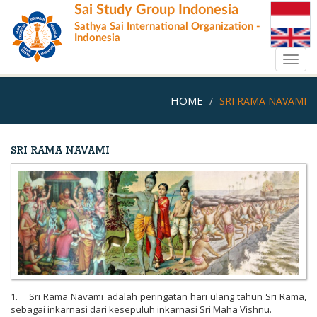
Skip
Sai Study Group Indonesia
to
Sathya Sai International Organization -
main
Indonesia
content
Toggl
navig
HOME
SRI RAMA NAVAMI
SRI RAMA NAVAMI
1. Sri Rāma Navami adalah peringatan hari ulang tahun Sri Rāma,
sebagai inkarnasi dari kesepuluh inkarnasi Sri Maha Vishnu.