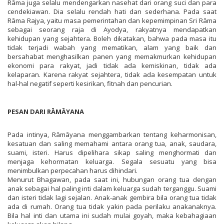
Rāma juga selalu mendengarkan nasehat dari orang suci dan para
cendekiawan. Dia selalu rendah hati dan sederhana. Pada saat
Rāma Rajya, yaitu masa pemerintahan dan kepemimpinan Sri Rāma
sebagai seorang raja di Ayodya, rakyatnya mendapatkan
kehidupan yang sejahtera. Boleh dikatakan, bahwa pada masa itu
tidak terjadi wabah yang mematikan, alam yang baik dan
bersahabat menghasilkan panen yang memakmurkan kehidupan
ekonomi para rakyat, jadi tidak ada kemiskinan, tidak ada
kelaparan. Karena rakyat sejahtera, tidak ada kesempatan untuk
hal-hal negatif seperti kesirikan, fitnah dan pencurian.
PESAN DARI RĀMĀYANA
Pada intinya, Rāmāyana menggambarkan tentang keharmonisan,
kesatuan dan saling memahami antara orang tua, anak, saudara,
suami, isteri. Harus dipelihara sikap saling menghormati dan
menjaga kehormatan keluarga. Segala sesuatu yang bisa
menimbulkan perpecahan harus dihindari.
Menurut Bhagawan, pada saat ini, hubungan orang tua dengan
anak sebagai hal paling inti dalam keluarga sudah terganggu. Suami
dan isteri tidak lagi sejalan. Anak-anak gembira bila orang tua tidak
ada di rumah. Orang tua tidak yakin pada perilaku anakanaknya.
Bila hal inti dan utama ini sudah mulai goyah, maka kebahagiaan