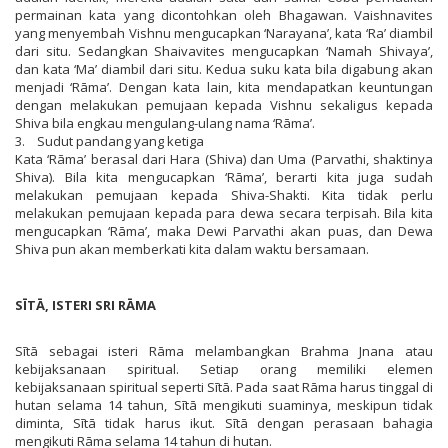
permainan kata yang dicontohkan oleh Bhagawan. Vaishnavites
yang menyembah Vishnu mengucapkan ‘Narayana’, kata ‘Ra’ diambil
dari situ. Sedangkan Shaivavites mengucapkan ‘Namah Shivaya’,
dan kata ‘Ma’ diambil dari situ. Kedua suku kata bila digabung akan
menjadi ‘Rāma’. Dengan kata lain, kita mendapatkan keuntungan
dengan melakukan pemujaan kepada Vishnu sekaligus kepada
Shiva bila engkau mengulang-ulang nama ‘Rāma’.
3. Sudut pandang yang ketiga
Kata ‘Rāma’ berasal dari Hara (Shiva) dan Uma (Parvathi, shaktinya
Shiva). Bila kita mengucapkan ‘Rāma’, berarti kita juga sudah
melakukan pemujaan kepada Shiva-Shakti. Kita tidak perlu
melakukan pemujaan kepada para dewa secara terpisah. Bila kita
mengucapkan ‘Rāma’, maka Dewi Parvathi akan puas, dan Dewa
Shiva pun akan memberkati kita dalam waktu bersamaan.
SĪTĀ, ISTERI SRI RĀMA
Sītā sebagai isteri Rāma melambangkan Brahma Jnana atau
kebijaksanaan spiritual. Setiap orang memiliki elemen
kebijaksanaan spiritual seperti Sītā. Pada saat Rāma harus tinggal di
hutan selama 14 tahun, Sītā mengikuti suaminya, meskipun tidak
diminta, Sītā tidak harus ikut. Sītā dengan perasaan bahagia
mengikuti Rāma selama 14 tahun di hutan.