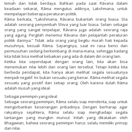
lemah dan tidak berdaya. Bahkan pada saat Rāvana dalam
keadaan sekarat, Rāma mengutus adiknya, Lakshmana, untuk
mempelajari beberapa peraturan politik.
Rāma berkata, “Lakshmana, Rāvana bukanlah orang biasa. Dia
adalah seorang penyembah Shiva yang luar biasa. Selain sebagai
orang yang sangat terpelajar, Rāvana juga adalah seorang raja
yang agung. Pergilah menemui Rāvana dan pelajarilah peraturan
politik darinya.” Tidak ada orang yang begitu murah hati kepada
musuhnya, kecuali Rāma. Sayangnya, saat ini rasa benci dan
permusuhan sedang berkembang di mana-mana, sehingga kadang
kita tidak bisa melihat kebaikan yang ada di dalam diri orang lain.
Ketika kita sependapat dengan orang lain, kita akan bisa
menemukan nilai lebih dari orang lain tersebut. Tetapi ketika kita
berbeda pendapat, kita hanya akan melihat segala sesuatunya
menjadi negatif. Ini bukan sesuatu yang benar. Rāma melihat segala
sesuatu yang positif dari setiap orang. Oleh karena itulah Rāma
adalah musuh yang ideal.
Sebagai pemimpin yang ideal
Sebagai seorang pemimpin, Rāma selalu siap menderita, siap untuk
mengorbankan kesenangan pribadinya. Dengan berharap agar
rakyatnya sejahtera, Rāma selalu siap menghadapi segala
tantangan yang mungkin muncul. Inilah yang dikatakan oleh
Bhagawan, bahwa seorang pemimpin harus selalu memiliki prinsip
dan nilai.