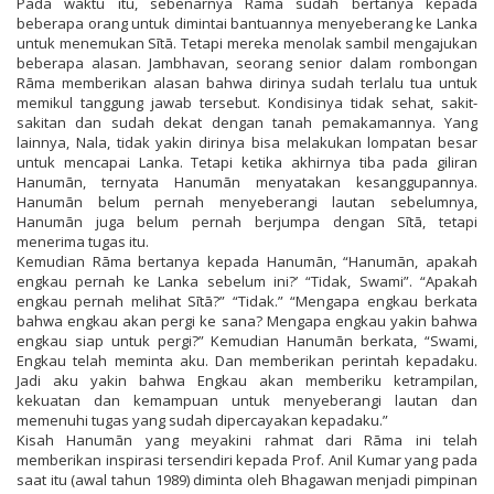
Pada waktu itu, sebenarnya Rāma sudah bertanya kepada
beberapa orang untuk dimintai bantuannya menyeberang ke Lanka
untuk menemukan Sītā. Tetapi mereka menolak sambil mengajukan
beberapa alasan. Jambhavan, seorang senior dalam rombongan
Rāma memberikan alasan bahwa dirinya sudah terlalu tua untuk
memikul tanggung jawab tersebut. Kondisinya tidak sehat, sakit-
sakitan dan sudah dekat dengan tanah pemakamannya. Yang
lainnya, Nala, tidak yakin dirinya bisa melakukan lompatan besar
untuk mencapai Lanka. Tetapi ketika akhirnya tiba pada giliran
Hanumān, ternyata Hanumān menyatakan kesanggupannya.
Hanumān belum pernah menyeberangi lautan sebelumnya,
Hanumān juga belum pernah berjumpa dengan Sītā, tetapi
menerima tugas itu.
Kemudian Rāma bertanya kepada Hanumān, “Hanumān, apakah
engkau pernah ke Lanka sebelum ini?’ “Tidak, Swami”. “Apakah
engkau pernah melihat Sītā?” “Tidak.” “Mengapa engkau berkata
bahwa engkau akan pergi ke sana? Mengapa engkau yakin bahwa
engkau siap untuk pergi?” Kemudian Hanumān berkata, “Swami,
Engkau telah meminta aku. Dan memberikan perintah kepadaku.
Jadi aku yakin bahwa Engkau akan memberiku ketrampilan,
kekuatan dan kemampuan untuk menyeberangi lautan dan
memenuhi tugas yang sudah dipercayakan kepadaku.”
Kisah Hanumān yang meyakini rahmat dari Rāma ini telah
memberikan inspirasi tersendiri kepada Prof. Anil Kumar yang pada
saat itu (awal tahun 1989) diminta oleh Bhagawan menjadi pimpinan