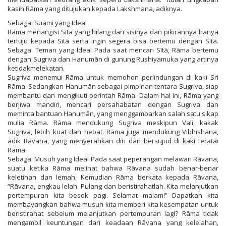
kasih Rāma yang ditujukan kepada Lakshmana, adiknya.
Sebagai Suami yang Ideal
Rāma menangisi Sītā yang hilang dari sisinya dan pikirannya hanya
tertuju kepada Sītā serta ingin segera bisa bertemu dengan Sītā.
Sebagai Teman yang Ideal Pada saat mencari Sītā, Rāma bertemu
dengan Sugriva dan Hanumān di gunung Rushiyamuka yang artinya
ketidakmelekatan.
Sugriva menemui Rāma untuk memohon perlindungan di kaki Sri
Rāma. Sedangkan Hanumān sebagai pimpinan tentara Sugriva, siap
membantu dan mengikuti perintah Rāma. Dalam hal ini, Rāma yang
berjiwa mandiri, mencari persahabatan dengan Sugriva dan
meminta bantuan Hanumān, yang menggambarkan salah satu sikap
mulia Rāma. Rāma mendukung Sugriva meskipun Vali, kakak
Sugriva, lebih kuat dan hebat. Rāma juga mendukung Vibhishana,
adik Rāvana, yang menyerahkan diri dan bersujud di kaki teratai
Rāma.
Sebagai Musuh yang Ideal Pada saat peperangan melawan Rāvana,
suatu ketika Rāma melihat bahwa Rāvana sudah benar-benar
keletihan dan lemah. Kemudian Rāma berkata kepada Rāvana,
“Rāvana, engkau lelah. Pulang dan beristirahatlah. Kita melanjutkan
pertempuran kita besok pagi. Selamat malam!” Dapatkah kita
membayangkan bahwa musuh kita memberi kita kesempatan untuk
beristirahat sebelum melanjutkan pertempuran lagi? Rāma tidak
mengambil keuntungan dari keadaan Rāvana yang kelelahan,