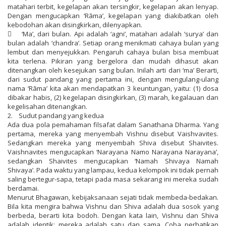
matahari terbit, kegelapan akan tersingkir, kegelapan akan lenyap.
Dengan mengucapkan ‘Rāma’, kegelapan yang diakibatkan oleh
kebodohan akan disingkirkan, dilenyapkan.
 ‘Ma’, dari bulan. Api adalah ‘agni’, matahari adalah ‘surya’ dan
bulan adalah ‘chandra’. Setiap orang menikmati cahaya bulan yang
lembut dan menyejukkan. Pengaruh cahaya bulan bisa membuat
kita terlena. Pikiran yang bergelora dan mudah dihasut akan
ditenangkan oleh kesejukan sang bulan. Inilah arti dari ‘ma’ Berarti,
dari sudut pandang yang pertama ini, dengan mengulang-ulang
nama ‘Rāma’ kita akan mendapatkan 3 keuntungan, yaitu: (1) dosa
dibakar habis, (2) kegelapan disingkirkan, (3) marah, kegalauan dan
kegelisahan ditenangkan.
2. Sudut pandang yang kedua
Ada dua pola pemahaman filsafat dalam Sanathana Dharma. Yang
pertama, mereka yang menyembah Vishnu disebut Vaishvavites.
Sedangkan mereka yang menyembah Shiva disebut Shaivites.
Vaishnavites mengucapkan ‘Narayana Namo Narayana Narayana’,
sedangkan Shaivites mengucapkan ‘Namah Shivaya Namah
Shivaya’. Pada waktu yang lampau, kedua kelompok ini tidak pernah
saling bertegur-sapa, tetapi pada masa sekarang ini mereka sudah
berdamai.
Menurut Bhagawan, kebijaksanaan sejati tidak membeda-bedakan.
Bila kita mengira bahwa Vishnu dan Shiva adalah dua sosok yang
berbeda, berarti kita bodoh. Dengan kata lain, Vishnu dan Shiva
adalah identik; mereka adalah satu dan sama. Coba perhatikan