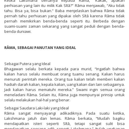
Ketika Laksmana bertanya kepada Rāma, “Kakak, apakah
perhiasan yang lain itu milik Kak Sītā?” Rāma menjawab, “Aku tidak
tahu. Bisa ya, bisa bukan.” Baba menjelaskan bahwa Rāma tidak
pernah tahu perhiasan yang dipakai oleh Sītā karena Rāma tidak
pernah memikirkan benda-benda seperti itu. Berbeda dengan
suami-suami zaman sekarang yang sangat peduli dengan benda-
benda duniawi.
RĀMA, SEBAGAI PANUTAN YANG IDEAL
Sebagai Putera yang Ideal
Bhagawan selalu berkata kepada para murid, “Ingatlah bahwa
kalian harus selalu membuat orang tuamu senang. Kalian harus
menuruti perintah mereka. Orang tua kalian telah memberi kalian
hadiah darah kalian, kepala kalian, uang kalian dan lain sebagainya.
Jadi kalian harus mematuhi mereka.” Swami ingin semua orang
meneladani Rāma. Selain itu, Rāma juga mempunyai prinsip untuk
selalu melakukan hal-hal yang benar.
Sebagai Saudara Laki-laki yang Ideal
Rāma sangat menyayangi adikadiknya. Pada suatu ketika,
Lakshmana jatuh dan lemas. Rāma berkata, “Mudah bagiku
mendapatkan isteri seperti Sītā, tetapi sangat sulit bisa
mendapatkan seorang adik seperti Lakshmana.” Itulah ungkapan