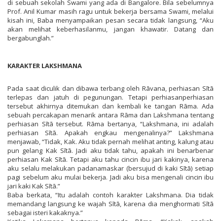
di sebuah sekolah Swami yang ada di Bangalore. Bila sebelumnya
Prof. Anil Kumar masih ragu untuk bekerja bersama Swami, melalui
kisah ini, Baba menyampaikan pesan secara tidak langsung, “Aku
akan melihat keberhasilanmu, jangan khawatir. Datang dan
bergabunglah.”
KARAKTER LAKSHMANA
Pada saat diculik dan dibawa terbang oleh Rāvana, perhiasan Sītā
terlepas dan jatuh di pegunungan. Tetapi perhiasanperhiasan
tersebut akhirnya ditemukan dan kembali ke tangan Rāma. Ada
sebuah percakapan menarik antara Rāma dan Lakshmana tentang
perhiasan Sītā tersebut. Rāma bertanya, “Lakshmana, ini adalah
perhiasan Sītā. Apakah engkau mengenalinya?” Lakshmana
menjawab, “Tidak, Kak. Aku tidak pernah melihat anting, kalung atau
pun gelang Kak Sītā. Jadi aku tidak tahu, apakah ini benarbenar
perhiasan Kak Sītā. Tetapi aku tahu cincin ibu jari kakinya, karena
aku selalu melakukan padanamaskar (bersujud di kaki Sītā) setiap
pagi sebelum aku mulai bekerja. Jadi aku bisa mengenali cincin ibu
jari kaki Kak Sītā.”
Baba berkata, “Itu adalah contoh karakter Lakshmana. Dia tidak
memandang langsung ke wajah Sītā, karena dia menghormati Sītā
sebagai isteri kakaknya.”