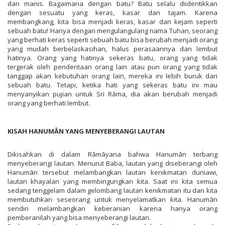
dan manis. Bagaimana dengan batu? Batu selalu diidentikkan
dengan sesuatu yang keras, kasar dan tajam. Karena
membangkang, kita bisa menjadi keras, kasar dan kejam seperti
sebuah batu! Hanya dengan mengulangulang nama Tuhan, seorang
yang berhati keras seperti sebuah batu bisa berubah menjadi orang
yang mudah berbelaskasihan, halus perasaannya dan lembut
hatinya. Orang yang hatinya sekeras batu, orang yang tidak
tergerak oleh penderitaan orang lain atau pun orang yang tidak
tanggap akan kebutuhan orang lain, mereka ini lebih buruk dari
sebuah batu. Tetapi, ketika hati yang sekeras batu ini mau
menyanyikan pujian untuk Sri Rāma, dia akan berubah menjadi
orang yang berhati lembut.
KISAH HANUMĀN YANG MENYEBERANGI LAUTAN
Dikisahkan di dalam Rāmāyana bahwa Hanumān terbang
menyeberangi lautan. Menurut Baba, lautan yang diseberangi oleh
Hanumān tersebut melambangkan lautan kenikmatan duniawi,
lautan khayalan yang membingungkan kita. Saat ini kita semua
sedang tenggelam dalam gelombang lautan kenikmatan itu dan kita
membutuhkan seseorang untuk menyelamatkan kita. Hanumān
sendiri melambangkan keberanian karena hanya orang
pemberanilah yang bisa menyeberangi lautan.