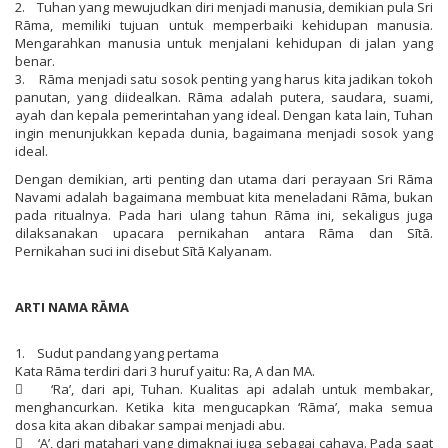
2. Tuhan yang mewujudkan diri menjadi manusia, demikian pula Sri
Rāma, memiliki tujuan untuk memperbaiki kehidupan manusia.
Mengarahkan manusia untuk menjalani kehidupan di jalan yang
benar.
3. Rāma menjadi satu sosok penting yang harus kita jadikan tokoh
panutan, yang diidealkan. Rāma adalah putera, saudara, suami,
ayah dan kepala pemerintahan yang ideal. Dengan kata lain, Tuhan
ingin menunjukkan kepada dunia, bagaimana menjadi sosok yang
ideal.
Dengan demikian, arti penting dan utama dari perayaan Sri Rāma
Navami adalah bagaimana membuat kita meneladani Rāma, bukan
pada ritualnya. Pada hari ulang tahun Rāma ini, sekaligus juga
dilaksanakan upacara pernikahan antara Rāma dan Sītā.
Pernikahan suci ini disebut Sītā Kalyanam.
ARTI NAMA RĀMA
1. Sudut pandang yang pertama
Kata Rāma terdiri dari 3 huruf yaitu: Ra, A dan MA.
 ‘Ra’, dari api, Tuhan. Kualitas api adalah untuk membakar,
menghancurkan. Ketika kita mengucapkan ‘Rāma’, maka semua
dosa kita akan dibakar sampai menjadi abu.
 ‘A’, dari matahari yang dimaknai juga sebagai cahaya. Pada saat